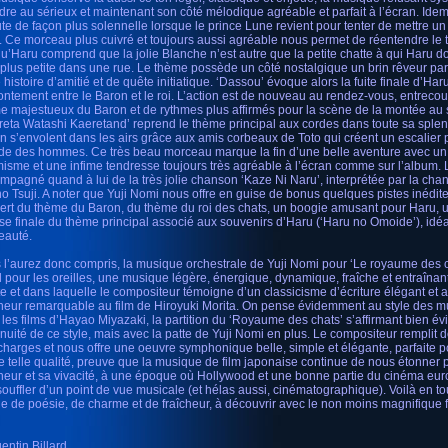
dre au sérieux et maintenant son côté mélodique agréable et parfait à l’écran. Idem
te de façon plus solennelle lorsque le prince Lune revient pour tenter de mettre u
. Ce morceau plus cuivré et toujours aussi agréable nous permet de réentendre le 
qu’Haru comprend que la jolie Blanche n’est autre que la petite chatte à qui Haru 
t plus petite dans une rue. Le thème possède un côté nostalgique un brin rêveur parf
 histoire d’amitié et de quête initiatique. ‘Dassou’ évoque alors la fuite finale d’Ha
frontement entre le Baron et le roi. L’action est de nouveau au rendez-vous, entrecou
e majestueux du Baron et de rythmes plus affirmés pour la scène de la montée au 
reta Watashi Kaeretand’ reprend le thème principal aux cordes dans toute sa splen
n s’envolent dans les airs grâce aux amis corbeaux de Toto qui créent un escalier 
e des hommes. Ce très beau morceau marque la fin d’une belle aventure avec un
misme et une infime tendresse toujours très agréable à l’écran comme sur l’album. 
mpagné quand à lui de la très jolie chanson ‘Kaze Ni Naru’, interprétée par la ch
o Tsuji. A noter que Yuji Nomi nous offre en guise de bonus quelques pistes inédite
ert du thème du Baron, du thème du roi des chats, un boogie amusant pour Haru, un
ise finale du thème principal associé aux souvenirs d’Haru (‘Haru no Omoide’), idé
eauté.
 l’aurez donc compris, la musique orchestrale de Yuji Nomi pour ‘Le royaume des ch
l pour les oreilles, une musique légère, énergique, dynamique, fraîche et entraînan
ête et dans laquelle le compositeur témoigne d’un classicisme d’écriture élégant et 
cheur remarquable au film de Hiroyuki Morita. On pense évidemment au style des m
 les films d’Hayao Miyazaki, la partition du ‘Royaume des chats’ s’affirmant bien 
inuité de ce style, mais avec la patte de Yuji Nomi en plus. Le compositeur remplit 
charges et nous offre une oeuvre symphonique belle, simple et élégante, parfaite p
e telle qualité, preuve que la musique de film japonaise continue de nous étonner 
cheur et sa vivacité, à une époque où Hollywood et une bonne partie du cinéma 
souffler d’un point de vue musicale (et hélas aussi, cinématographique). Voilà en to
ne de poésie, de charme et de fraîcheur, à découvrir avec le non moins magnifique f
entin Billard