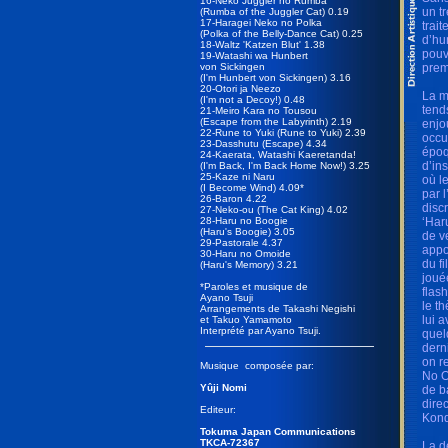
16-Neko Juggler no Rumba
un t
(Rumba of the Juggler Cat) 0.19
17-Haragei Neko no Polka
trai
(Polka of the Belly-Dance Cat) 0.25
d’hu
18-Waltz 'Katzen Blut' 1.38
pouv
19-Watashi wa Hunbert
von Sickingen
prem
(I'm Hunbert von Sickingen) 3.16
20-Otori ja Neezo
La m
(I'm not a Decoy!) 0.48
tend
21-Meiro Kara no Tousou
(Escape from the Labyrinth) 2.19
enjo
22-Rune to Yuki (Rune to Yuki) 2.39
occu
23-Dasshutu (Escape) 4.34
époq
24-Kaerata, Watashi Kaeretanda!
d’in
(I'm Back, I'm Back Home Now!) 3.25
25-Kaze ni Naru
où l
(I Become Wind) 4.09*
par l
26-Baron 4.22
disc
27-Neko-ou (The Cat King) 4.02
28-Haru no Boogie
‘Har
(Haru's Boogie) 3.05
de v
29-Pastorale 4.37
appo
30-Haru no Omoide
du f
(Haru's Memory) 3.21
joué
*Paroles et musique de
flas
Ayano Tsuji
le t
Arrangements de Takashi Negishi
lui 
et Takuo Yamamoto
Interprété par Ayano Tsuji.
quel
dern
on r
Musique composée par:
No O
Yûji Nomi
de b
dire
Editeur:
Kond
Tokuma Japan Communications
TKCA-72367
La d