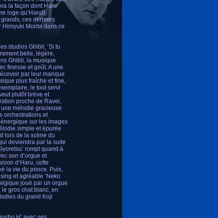
era la façon dont Haru
me loge qu’Haru!),
 grands, ces derniers
r Hiroyuki Morita dans ce
s studios Ghibli, ‘Si tu
èrement belle, légère,
ns Ghibli, la musique
c finesse et goût. A une
 décevoir par leur manque
ique plus fraîche et fine,
xemplaire, le tout servi
veut plutôt brève et
ration proche de Ravel,
c une mélodie gracieuse
s orchestrations et
 énergique sur les images
mélodie simple et épurée
nd lors de la scène du
ui deviendra par la suite
Gyoretsu’ rompt quand à
vec son d’orgue et
ison d’Haru, cette
é la vie du prince. Puis,
using et agréable ‘Neko
stalgique joué par un orgue
 le gros chat blanc, en
élodies du grand Koji
imusho H’ avec ses