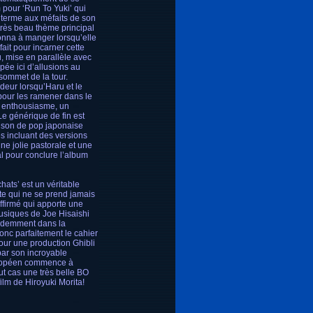
 pour ‘Run To Yuki’ qui
n terme aux méfaits de son
très beau thème principal
donna à manger lorsqu’elle
ait pour incarner cette
ru, mise en parallèle avec
pée ici d’allusions au
sommet de la tour.
deur lorsqu’Haru et le
pour les ramener dans le
 enthousiasme, un
Le générique de fin est
anson de pop japonaise
s incluant des versions
e jolie pastorale et une
al pour conclure l’album
ats’ est un véritable
te qui ne se prend jamais
affirmé qui apporte une
usiques de Joe Hisaishi
évidemment dans la
donc parfaitement le cahier
our une production Ghibli
par son incroyable
européen commence à
ut cas une très belle BO
ilm de Hiroyuki Morita!