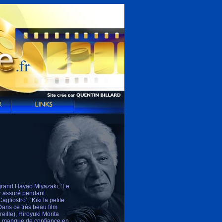
e grand Hayao Miyazaki, ‘Le
ir assuré pendant
liostro’, ‘Kiki la petite
Dans ce très beau film
reille), Hiroyuki Morita
ui manque de confiance en