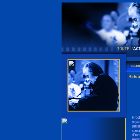
Prod
roya
plus
sorc
d’ani
évoq