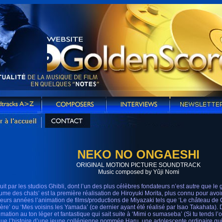
NEKO NO ONGAESHI
ORIGINAL MOTION PICTURE SOUNDTRACK
Music composed by Yûji Nomi
uit par les studios Ghibli, dont l’un des plus célèbres fondateurs n’est autre que l
ume des chats’ est la première réalisation de Hiroyuki Morita, plus connu pour avo
ieurs années l’animation de films/productions de Miyazaki tels que ‘Le château de Cag
ière’ ou ‘Mes voisins les Yamada’ (ce dernier ayant été réalisé par Isao Takahata). 
mation au ton léger et fantastique qui sait suite à ‘Mimi o sumaseba’ (Si tu tends l’o
ue l’histoire d’une jeune collégienne nommée Haru, une adolescente ordinaire q