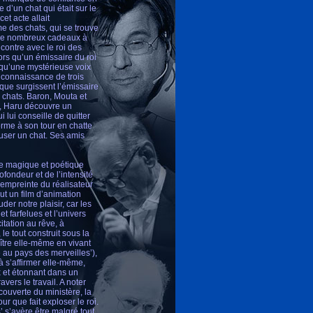
 d’un chat qui était sur le
et acte allait
me des chats, qui se trouve
r de nombreux cadeaux à
contre avec le roi des
ors qu’un émissaire du roi
 qu’une mystérieuse voix
a connaissance de trois
 que surgissent l’émissaire
chats. Baron, Mouta et
à, Haru découvre un
 lui conseille de quitter
orme à son tour en chatte
ouser un chat. Ses amis
re magique et poétique
fondeur et de l’intensité
’empreinte du réalisateur
ut un film d’animation
er notre plaisir, car les
 farfelues et l’univers
itation au rêve, à
le tout construit sous la
ître elle-même en vivant
 au pays des merveilles’),
 à s’affirmer elle-même,
x et étonnant dans un
vers le travail. A noter
ouverte du ministère, la
ur que fait exploser le roi.
’ s’avère être malgré tout