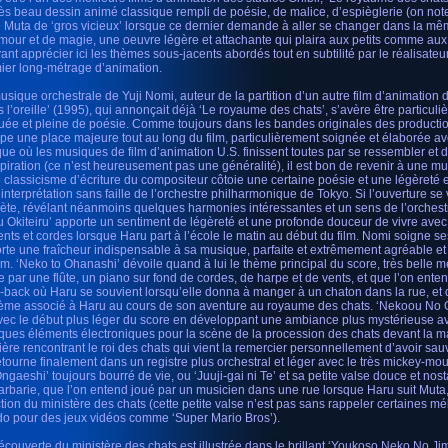
rès beau dessin animé classique rempli de poésie, de malice, d’espièglerie (on not
te Muta de ‘gros vicieux’ lorsque ce dernier demande à aller se changer dans la mê
mour et de magie, une oeuvre légère et attachante qui plaira aux petits comme aux
ant apprécier ici les thèmes sous-jacents abordés tout en subtilité par le réalisateu
ier long-métrage d’animation.
usique orchestrale de Yuji Nomi, auteur de la partition d’un autre film d’animation de
s l’oreille’ (1995), qui annonçait déjà ‘Le royaume des chats’, s’avère être particuli
uée et pleine de poésie. Comme toujours dans les bandes originales des productio
pe une place majeure tout au long du film, particulièrement soignée et élaborée ave
ue où les musiques de film d’animation U.S. finissent toutes par se ressembler et
spiration (ce n’est heureusement pas une généralité), il est bon de revenir à une mus
e classicisme d’écriture du compositeur côtoie une certaine poésie et une légèreté e
’interprétation sans faille de l’orchestre philharmonique de Tokyo. Si l’ouverture se 
rète, révélant néanmoins quelques harmonies intéressantes et un sens de l’orchest
u Okiteiru’ apporte un sentiment de légèreté et une profonde douceur de vivre ave
ents et cordes lorsque Haru part à l’école le matin au début du film. Nomi soigne se
rte une fraîcheur indispensable à sa musique, parfaite et extrêmement agréable et
ilm. ‘Neko to Ohanashi’ dévoile quand à lui le thème principal du score, très belle 
e par une flûte, un piano sur fond de cordes, de harpe et de vents, et que l’on ente
h-back où Haru se souvient lorsqu’elle donna à manger à un chaton dans la rue, et q
hème associé à Haru au cours de son aventure au royaume des chats. ‘Nekoou No 
avec le début plus léger du score en développant une ambiance plus mystérieuse a
ques éléments électroniques pour la scène de la procession des chats devant la ma
ière rencontrant le roi des chats qui vient la remercier personnellement d’avoir sauv
etourne finalement dans un registre plus orchestral et léger avec le très mickey-mo
ngaeshi’ toujours bourré de vie, ou ‘Juuji-gai ni Te’ et sa petite valse douce et no
arbarie, que l’on entend joué par un musicien dans une rue lorsque Haru suit Muta,
ction du ministère des chats (cette petite valse n’est pas sans rappeler certaines m
o pour des jeux vidéos comme ‘Super Mario Bros’).
écouverte du ministère des chats est illustrée dans le brillant ‘Youkoso Neko No J