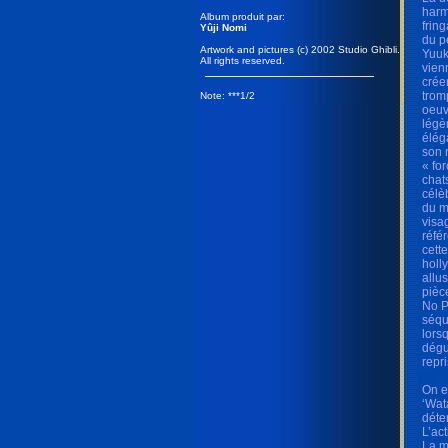
harm
Album produit par:
frin
Yûji Nomi
du p
Artwork and pictures (c) 2002 Studio Ghibli.
Yuuk
All rights reserved.
vien
crée
trom
Note: ***1/2
oeuv
légè
élég
son 
« fo
chat
célè
du m
visa
réfé
cett
holl
allu
pièc
No P
séqu
lors
dégu
repr
On e
‘Wat
déte
L’ac
La m