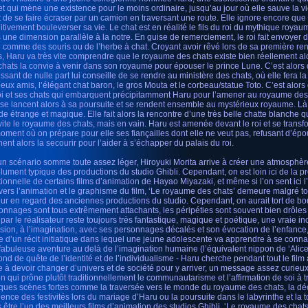
 et qui mène une existence pour le moins ordinaire, jusqu’au jour où elle sauve la vie
t de se faire écraser par un camion en traversant une route. Elle ignore encore que c
nitivement bouleverser sa vie. Le chat est en réalité le fils du roi du mythique royau
 une dimension parallèle à la notre. En guise de remerciement, le roi fait envoye
 comme des souris ou de l’herbe à chat. Croyant avoir rêvé lors de sa première ren
s, Haru va très vite comprendre que le royaume des chats existe bien réellement al
chats la convie à venir dans son royaume pour épouser le prince Lune. C’est alors
issant de nulle part lui conseille de se rendre au ministère des chats, où elle fera l
ieux amis, l’élégant chat baron, le gros Mouta et le corbeau/statue Toto. C’est alors
oi et ses chats qui embarquent précipitamment Haru pour l’amener au royaume des 
 se lancent alors à sa poursuite et se rendent ensemble au mystérieux royaume. L
e étrange et magique. Elle fait alors la rencontre d’une très belle chatte blanche qui
 vite le royaume des chats, mais en vain. Haru est amenée devant le roi et se transf
oment où on prépare pour elle ses fiançailles dont elle ne veut pas, refusant d’ép
nent alors la secourir pour l’aider à s’échapper du palais du roi.
un scénario somme toute assez léger, Hiroyuki Morita arrive à créer une atmosphè
lument typique des productions du studio Ghibli. Cependant, on est loin ici de la pro
ionnelle de certains films d’animation de Hayao Miyazaki, et même si l’on sent ici l
avers l’animation et le graphisme du film, ‘Le royaume des chats’ demeure malgré to
ur en regard des anciennes productions du studio. Cependant, on aurait tort de boud
onnages sont tous extrêmement attachants, les péripéties sont souvent bien drôles et
par le réalisateur reste toujours très fantastique, magique et poétique, une vraie inc
asion, à l’imagination, avec ses personnages décalés et son évocation de l’enfance, 
e d’un récit initiatique dans lequel une jeune adolescente va apprendre à se conna
fabuleuse aventure au delà de l’imagination humaine (l’équivalent nippon de ‘Alice
fond de quête de l’identité et de l’individualisme - Haru cherche pendant tout le film
te à devoir changer d’univers et de société pour y arriver, un message assez curieu
n qui prône plutôt traditionnellement le communautarisme et l’affirmation de soi à tra
ques scènes fortes comme la traversée vers le monde du royaume des chats, la déc
ence des festivités lors du mariage d’Haru ou la poursuite dans le labyrinthe et la to
 être l’un des meilleurs films d’animation des studios Ghibli, ‘Le royaume des chats