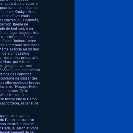
ur apparition lorsque le
pour traduire le charme
cun doute ‘Koukyu Heno
quence où les chats
s cuivres, plus rythmés,
parition, thème de
nte de tout mettre en
rée de façon toujours très
 classicisme d’écriture
ît plus ‘balourd’ avec
ume et prépare ses noces
thème associé au roi des
rence à un passage
, durant les préparatifs
d’Haru, qui voit son
 de jongler avec ses
récédent), nous rappelant
u temps des cartoons
e coutume de glisser des
ous offre quelques brèves
lante de ‘Haragei Neko
rand succès. Cette
altz Katzen Blut’,
e trouve être le Baron
n accordéon, est ensuite
chappent du royaume.
u Baron illustrant sa
 son identité humaine.
t Haru, le Baron et Muta.
ystématiquement de se