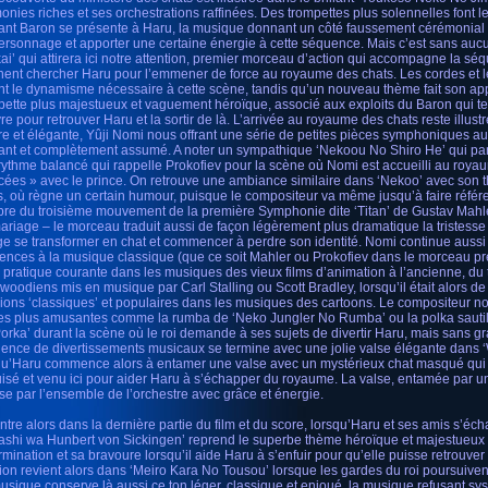
onies riches et ses orchestrations raffinées. Des trompettes plus solennelles font le
gant Baron se présente à Haru, la musique donnant un côté faussement cérémonial 
ersonnage et apporter une certaine énergie à cette séquence. Mais c’est sans au
ai’ qui attirera ici notre attention, premier morceau d’action qui accompagne la sé
nent chercher Haru pour l’emmener de force au royaume des chats. Les cordes et le
nt le dynamisme nécessaire à cette scène, tandis qu’un nouveau thème fait son ap
pette plus majestueux et vaguement héroïque, associé aux exploits du Baron qui te
re pour retrouver Haru et la sortir de là. L’arrivée au royaume des chats reste illust
re et élégante, Yûji Nomi nous offrant une série de petites pièces symphoniques au
ant et complètement assumé. A noter un sympathique ‘Nekoou No Shiro He’ qui para
rythme balancé qui rappelle Prokofiev pour la scène où Nomi est accueilli au roya
rcées » avec le prince. On retrouve une ambiance similaire dans ‘Nekoo’ avec son 
s, où règne un certain humour, puisque le compositeur va même jusqu’à faire réfé
bre du troisième mouvement de la première Symphonie dite ‘Titan’ de Gustav Mahler
ariage – le morceau traduit aussi de façon légèrement plus dramatique la tristesse 
ge se transformer en chat et commencer à perdre son identité. Nomi continue aussi
rences à la musique classique (que ce soit Mahler ou Prokofiev dans le morceau p
e pratique courante dans les musiques des vieux films d’animation à l’ancienne, d
ywoodiens mis en musique par Carl Stalling ou Scott Bradley, lorsqu’il était alors d
sions ‘classiques’ et populaires dans les musiques des cartoons. Le compositeur n
es plus amusantes comme la rumba de ‘Neko Jungler No Rumba’ ou la polka sautil
orka’ durant la scène où le roi demande à ses sujets de divertir Haru, mais sans g
ence de divertissements musicaux se termine avec une jolie valse élégante dans ‘W
qu’Haru commence alors à entamer une valse avec un mystérieux chat masqué qui s
isé et venu ici pour aider Haru à s’échapper du royaume. La valse, entamée par u
ise par l’ensemble de l’orchestre avec grâce et énergie.
ntre alors dans la dernière partie du film et du score, lorsqu’Haru et ses amis s’é
ashi wa Hunbert von Sickingen’ reprend le superbe thème héroïque et majestueux d
rmination et sa bravoure lorsqu’il aide Haru à s’enfuir pour qu’elle puisse retrouver
tion revient alors dans ‘Meiro Kara No Tousou’ lorsque les gardes du roi poursuiven
usique conserve là aussi ce ton léger, classique et enjoué, la musique refusant s