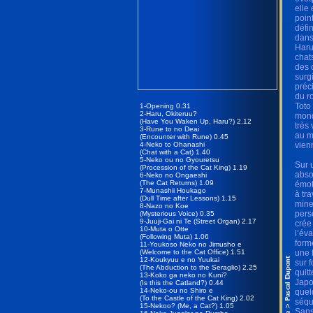
elle
poin
défi
dans
Haru
chat
des 
surg
préc
du r
Toto
1-Opening 0.31
2-Haru, Okiteruu?
mond
(Have You Waken Up, Haru?) 2.12
très
3-Rune to no Deai
au m
(Encounter with Rune) 0.45
4-Neko to Ohanashi
vien
(Chat with a Cat) 1.40
5-Neko ou no Gyouretsu
Sur 
(Procession of the Cat King) 1.19
abso
6-Neko no Ongaeshi
(The Cat Returns) 1.09
émot
7-Munashii Houkago
à tr
(Dull Time after Lessons) 1.15
mine
8-Nazo no Koe
pers
(Mysterious Voice) 0.35
9-Juuji-Gai ni Te (Street Organ) 2.17
crée 
10-Muta o Otte
l’év
(Following Muta) 1.06
form
11-Youkoso Neko no Jimusho e
(Welcome to the Cat Office) 1.51
une 
12-Koukyuu e no Yuukai
sur 
(The Abduction to the Seraglio) 2.25
quit
13-Koko ga neko no Kuni?
Japo
(Is this the Catland?) 0.44
14-Neko-ou no Shiro e
quel
(To the Castle of the Cat King) 2.02
séqu
15-Nekoo? (Me, a Cat?) 1.05
Sans