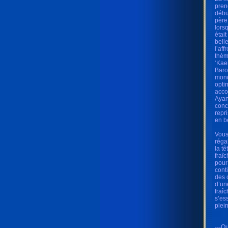
pren
débu
père
lors
étai
belle
l’af
thèm
‘Kae
Baro
mond
opti
acco
Ayan
conc
repr
en b
Vous
réga
la t
fraî
pour
cont
des 
d’un
fraî
s’es
plei
---Qu