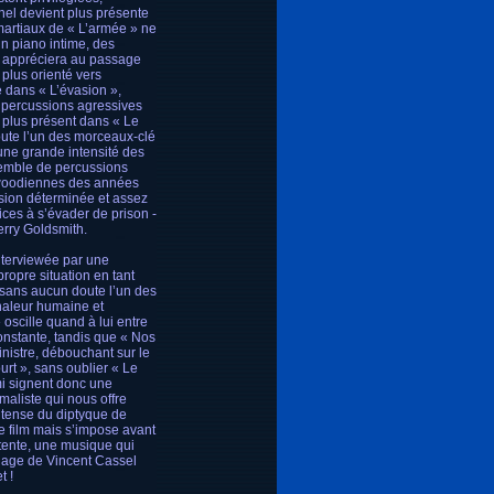
nel devient plus présente
artiaux de « L’armée » ne
un piano intime, des
n appréciera au passage
plus orienté vers
 dans « L’évasion »,
 percussions agressives
t plus présent dans « Le
doute l’un des morceaux-clé
’une grande intensité des
semble de percussions
lywoodiennes des années
rsion déterminée et assez
ices à s’évader de prison -
erry Goldsmith.
interviewée par une
propre situation en tant
, sans aucun doute l’un des
haleur humaine et
 oscille quand à lui entre
onstante, tandis que « Nos
inistre, débouchant sur le
urt », sans oublier « Le
mi signent donc une
maliste qui nous offre
ntense du diptyque de
e film mais s’impose avant
atente, une musique qui
onnage de Vincent Cassel
t !