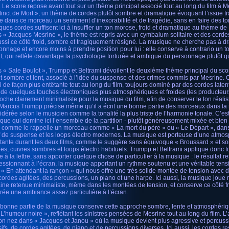
). Le score repose avant tout sur un thème principal associé tout au long du film à 
stinct de Mort », un thème de cordes plutôt sombre et dramatique évoquant l’issue tr
e dans ce morceau un sentiment d’inexorabilité et de tragédie, sans en faire des to
ques cordes suffisent ici à insuffler un ton morose, froid et dramatique au thème de 
 « Jacques Mesrine », le thème est repris avec un cymbalum solitaire et des corde
aussi ce côté froid, sombre et tragiquement résigné. La musique ne cherche pas à dr
onnage et encore moins à prendre position pour lui : elle conserve à contrario un to
nt, qui reflète davantage la psychologie torturée et ambiguë du personnage plutôt q
 « Sale Boulot », Trumpp et Beltrami dévoilent le deuxième thème principal du sco
ôt sombre et lent, associé à l’idée du suspense et des crimes commis par Mesrine. 
i de façon plus entêtante tout au long du film, toujours dominé par des cordes laten
 de quelques touches électroniques plus atmosphériques et froides (les producteur
oche clairement minimaliste pour la musique du film, afin de conserver le ton réaliste
Marcus Trumpp précise même qu’il a écrit une bonne partie des morceaux dans la t
idérée selon le musicien comme la tonalité la plus triste de l’harmonie tonale. C’est 
que qui domine ici l’ensemble de la partition - plutôt généreusement mixée et bien
 - comme le rappelle un morceau comme « La mort du père » ou « Le Départ », dans
f de suspense et les loops électro modernes. La musique est porteuse d’une atmos
tante durant les deux films, comme le suggère sans équivoque « Broussard » et s
ées, cuivres sombres et loops électro habituels. Trumpp et Beltrami applique donc t
e à la lettre, sans apporter quelque chose de particulier à la musique : le résultat
essionnant à l’écran, la musique apportant un rythme soutenu et une véritable ten
 « En attendant la rançon » qui nous offre une très solide montée de tension avec 
cordes agitées, des percussions, un piano et une harpe. Ici aussi, la musique joue 
aine retenue minimaliste, même dans les montées de tension, et conserve ce côté fr
crée une ambiance assez particulière à l’écran.
bonne partie de la musique conserve cette approche sombre, lente et atmosphér
 L’humeur noire », reflétant les sinistres pensées de Mesrine tout au long du film. L’
on nez dans « Jacques et Janou » où la musique devient plus agressive et percussi
ifs, de cordes agitées, de piano et de percussions diverses. Ici aussi, les cordes res