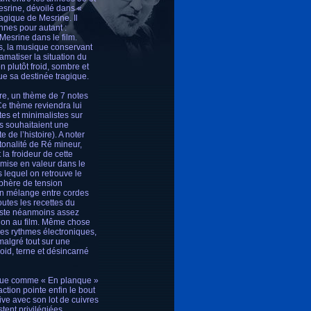
Mesrine, dévoilé dans «
agique de Mesrine. Il
nnes pour autant :
Mesrine dans le film.
s, la musique conservant
amatiser la situation du
n plutôt froid, sombre et
ue sa destinée tragique.
re, un thème de 7 notes
Ce thème reviendra lui
tes et minimalistes sur
s souhaitaient une
 de l’histoire). A noter
onalité de Ré mineur,
la froideur de cette
 mise en valeur dans le
 lequel on retrouve le
phère de tension
on mélange entre cordes
outes les recettes du
 reste néanmoins assez
sion au film. Même chose
des rythmes électroniques,
malgré tout sur une
oid, terne et désincarné
ique comme « En planque »
action pointe enfin le bout
ve avec son lot de cuivres
tent privilégiées,