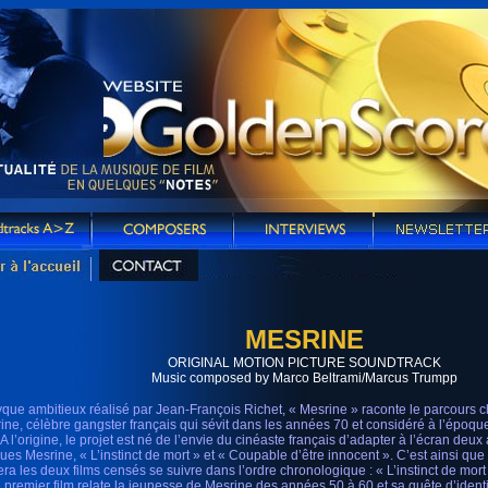
MESRINE
ORIGINAL MOTION PICTURE SOUNDTRACK
Music composed by Marco Beltrami/Marcus Trumpp
yque ambitieux réalisé par Jean-François Richet, « Mesrine » raconte le parcours
ine, célèbre gangster français qui sévit dans les années 70 et considéré à l’époq
 A l’origine, le projet est né de l’envie du cinéaste français d’adapter à l’écran deu
ues Mesrine, « L’instinct de mort » et « Coupable d’être innocent ». C’est ainsi qu
era les deux films censés se suivre dans l’ordre chronologique : « L’instinct de mort
e premier film relate la jeunesse de Mesrine des années 50 à 60 et sa quête d’identi