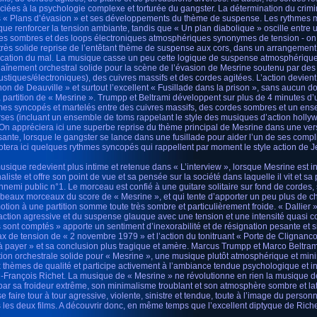
ciées à la psychologie complexe et torturée du gangster. La détermination du crimi
 « Plans d’évasion » et ses développements du thème de suspense. Les rythmes m
 que renforcer la tension ambiante, tandis que « Un plan diabolique » oscille entre 
es sombres et des loops électroniques atmosphériques synonymes de tension - o
très solide reprise de l’entêtant thème de suspense aux cors, dans un arrangement 
ocation du mal. La musique casse un peu cette logique de suspense atmosphérique
aînement orchestral solide pour la scène de l’évasion de Mesrine soutenu par des
ustiques/électroniques), des cuivres massifs et des cordes agitées. L’action devien
non de Deauville » et surtout l’excellent « Fusillade dans la prison », sans aucun 
a partition de « Mesrine ». Trumpp et Beltrami développent sur plus de 4 minutes d
mes syncopés et martelés entre des cuivres massifs, des cordes sombres et un en
rses (incluant un ensemble de toms rappelant le style des musiques d’action hol
 On appréciera ici une superbe reprise du thème principal de Mesrine dans une ve
sante, lorsque le gangster se lance dans une fusillade pour aider l’un de ses compl
otera ici quelques rythmes syncopés qui rappellent par moment le style action de J
usique redevient plus intime et retenue dans « L’interview », lorsque Mesrine est 
aliste et offre son point de vue et sa pensée sur la société dans laquelle il vit et sa 
nnemi public n°1. Le morceau est confié à une guitare solitaire sur fond de cordes
 beaux morceaux du score de « Mesrine », et qui tente d’apporter un peu plus de c
otion à une partition somme toute très sombre et particulièrement froide. « Dallier »
’action agressive et du suspense glauque avec une tension et une intensité quasi c
s sont comptés » apporte un sentiment d’inexorabilité et de résignation pesante et s
ax de tension de « 2 novembre 1979 » et l’action du tonitruant « Porte de Clignanco
 à payer » et sa conclusion plus tragique et amère. Marcus Trumpp et Marco Beltra
ition orchestrale solide pour « Mesrine », une musique plutôt atmosphérique et mini
 thèmes de qualité et participe activement à l’ambiance tendue psychologique et i
-François Richet. La musique de « Mesrine » ne révolutionne en rien la musique d
 par sa froideur extrême, son minimalisme troublant et son atmosphère sombre et l
 se faire tour à tour agressive, violente, sinistre et tendue, toute à l’image du pers
 les deux films. A découvrir donc, en même temps que l’excellent diptyque de Riche