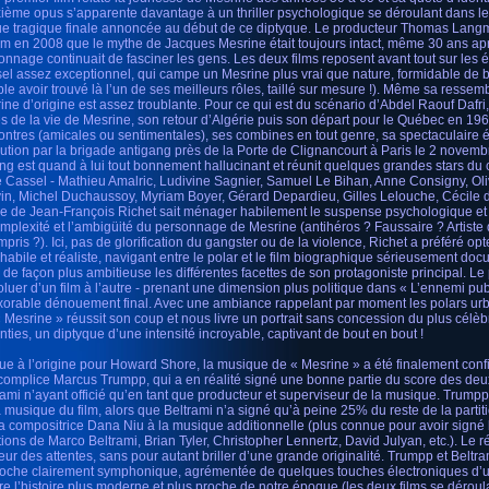
ième opus s’apparente davantage à un thriller psychologique se déroulant dans l
sue tragique finale annoncée au début de ce diptyque. Le producteur Thomas Langma
ilm en 2008 que le mythe de Jacques Mesrine était toujours intact, même 30 ans apr
onnage continuait de fasciner les gens. Les deux films reposent avant tout sur les 
el assez exceptionnel, qui campe un Mesrine plus vrai que nature, formidable de 
le avoir trouvé là l’un de ses meilleurs rôles, taillé sur mesure !). Même sa resse
ine d’origine est assez troublante. Pour ce qui est du scénario d’Abdel Raouf Dafri, 
es de la vie de Mesrine, son retour d’Algérie puis son départ pour le Québec en 1
ontres (amicales ou sentimentales), ses combines en tout genre, sa spectaculaire 
ution par la brigade antigang près de la Porte de Clignancourt à Paris le 2 nove
ing est quand à lui tout bonnement hallucinant et réunit quelques grandes stars d
e Cassel - Mathieu Amalric, Ludivine Sagnier, Samuel Le Bihan, Anne Consigny, Ol
in, Michel Duchaussoy, Myriam Boyer, Gérard Depardieu, Gilles Lelouche, Cécile d
e de Jean-François Richet sait ménager habilement le suspense psychologique et l’
omplexité et l’ambigüité du personnage de Mesrine (antihéros ? Faussaire ? Artiste
mpris ?). Ici, pas de glorification du gangster ou de la violence, Richet a préféré o
 habile et réaliste, navigant entre le polar et le film biographique sérieusement do
i de façon plus ambitieuse les différentes facettes de son protagoniste principal. 
oluer d’un film à l’autre - prenant une dimension plus politique dans « L’ennemi publ
exorable dénouement final. Avec une ambiance rappelant par moment les polars urb
« Mesrine » réussit son coup et nous livre un portrait sans concession du plus célèb
nties, un diptyque d’une intensité incroyable, captivant de bout en bout !
ue à l’origine pour Howard Shore, la musique de « Mesrine » a été finalement conf
complice Marcus Trumpp, qui a en réalité signé une bonne partie du score des deux
rami n’ayant officié qu’en tant que producteur et superviseur de la musique. Trump
a musique du film, alors que Beltrami n’a signé qu’à peine 25% du reste de la parti
la compositrice Dana Niu à la musique additionnelle (plus connue pour avoir signé 
tions de Marco Beltrami, Brian Tyler, Christopher Lennertz, David Julyan, etc.). Le résu
eur des attentes, sans pour autant briller d’une grande originalité. Trumpp et Beltr
oche clairement symphonique, agrémentée de quelques touches électroniques d’u
re l’histoire plus moderne et plus proche de notre époque (les deux films se déroul