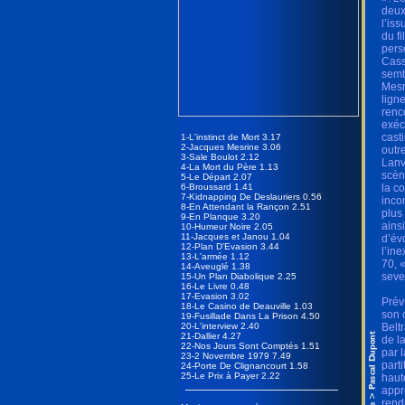
deux
l’is
du f
pers
Cass
semb
Mesr
lign
renc
exéc
cast
1-L'instinct de Mort 3.17
2-Jacques Mesrine 3.06
outr
3-Sale Boulot 2.12
Lanv
4-La Mort du Père 1.13
scèn
5-Le Départ 2.07
6-Broussard 1.41
la c
7-Kidnapping De Deslauriers 0.56
inco
8-En Attendant la Rançon 2.51
plus
9-En Planque 3.20
ains
10-Humeur Noire 2.05
11-Jacques et Janou 1.04
d’év
12-Plan D'Evasion 3.44
l’in
13-L'armée 1.12
70, 
14-Aveuglé 1.38
seve
15-Un Plan Diabolique 2.25
16-Le Livre 0.48
17-Evasion 3.02
Prév
18-Le Casino de Deauville 1.03
son 
19-Fusillade Dans La Prison 4.50
20-L'interview 2.40
Belt
21-Dallier 4.27
de l
22-Nos Jours Sont Comptés 1.51
par 
23-2 Novembre 1979 7.49
parti
24-Porte De Clignancourt 1.58
25-Le Prix à Payer 2.22
haut
appr
rend