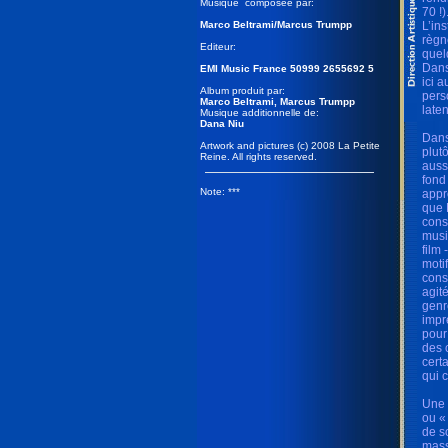
Musique composée par:
70 !
Marco Beltrami/Marcus Trumpp
L’in
règn
Editeur:
quel
Dans
EMI Music France 50999 2655692 5
ici 
Album produit par:
pers
Marco Beltrami, Marcus Trumpp
late
Musique additionnelle de:
Dana Niu
Dans
Artwork and pictures (c) 2008 La Petite
plut
Reine. All rights reserved.
auss
fond
Note: ***
appr
que 
cons
musi
film
moti
cons
agit
genr
impr
pour
des 
cert
qui 
Une 
ou «
de s
mass