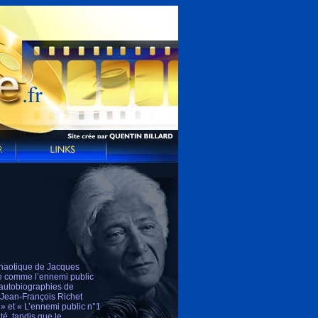
 chaotique de Jacques
ue comme l’ennemi public
x autobiographies de
e Jean-François Richet
 » et « L’ennemi public n°1
té, tandis que le