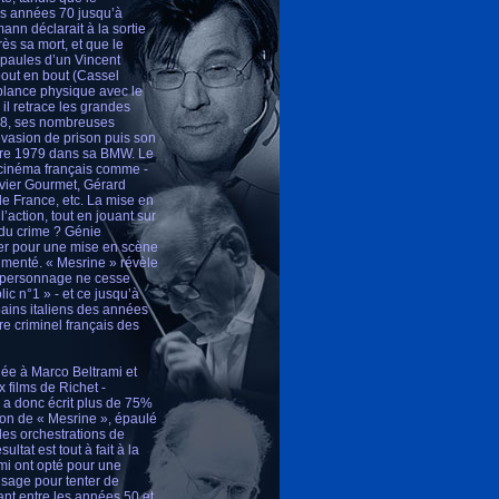
es années 70 jusqu’à
nn déclarait à la sortie
ès sa mort, et que le
épaules d’un Vincent
bout en bout (Cassel
mblance physique avec le
il retrace les grandes
968, ses nombreuses
évasion de prison puis son
mbre 1979 dans sa BMW. Le
u cinéma français comme -
ivier Gourmet, Gérard
e France, etc. La mise en
action, tout en jouant sur
 du crime ? Génie
pter pour une mise en scène
cumenté. « Mesrine » révèle
Le personnage ne cesse
ic n°1 » - et ce jusqu’à
ains italiens des années
re criminel français des
iée à Marco Beltrami et
 films de Richet -
p a donc écrit plus de 75%
tion de « Mesrine », épaulé
les orchestrations de
ltat est tout à fait à la
ami ont opté pour une
sage pour tenter de
ant entre les années 50 et