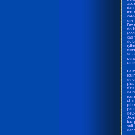
asso
dans
font
cord
une 
l’év
déch
(aco
casi
de l
ryth
dive
90).
puis
on n
La m
journ
qu’e
plus
d’ém
de l
jour
clim
prix
part
deux
Jean
tout
sait
dans