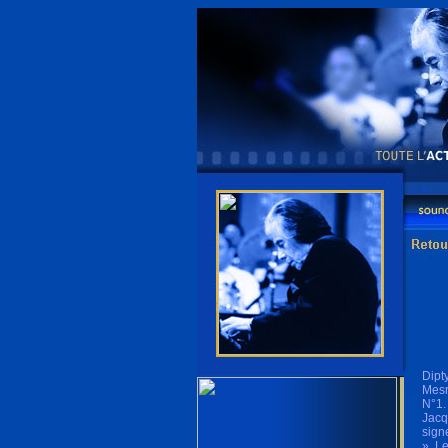
Dipt
Mesr
N°1.
Jacq
sign
». L