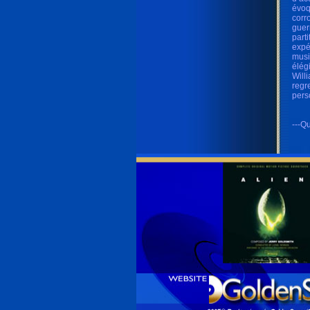
évoq
corr
guer
parti
expé
musi
élég
Will
regr
pers
---Qu