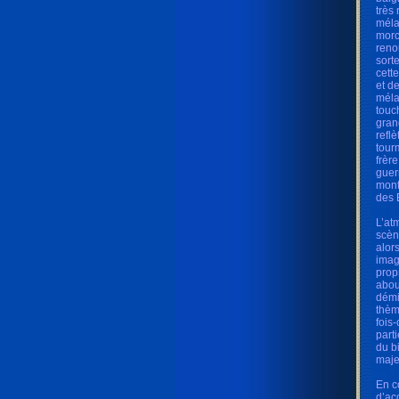
très
méla
morc
reno
sort
cett
et d
méla
touc
gran
refl
tour
frèr
guer
mont
des 
L’at
scèn
alor
imag
prop
abou
démi
thèm
fois-
part
du b
maje
En c
d’ac