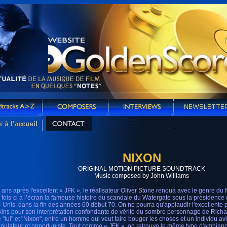
NIXON
ORIGINAL MOTION PICTURE SOUNDTRACK
Music composed by John Williams
 ans après l'excellent « JFK », le réalisateur Oliver Stone renoua avec le genre du f
e fois-ci à l’écran la fameuse histoire du scandale du Watergate sous la présidenc
s-Unis, dans la fin des années 60 début 70. On ne pourra qu'applaudir l'excellent
ins pour son interprétation confondante de vérité du sombre personnage de Richar
e "lui" et "Nixon", entre un homme qui veut faire bouger les choses et un individu av
pulateur et opportuniste. Tout comme « JFK », on retrouve le même type d'ambian