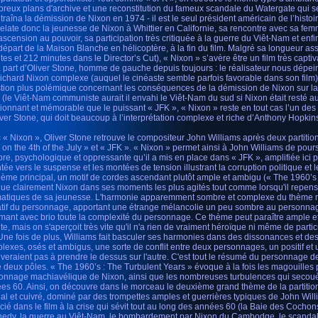
reux plans d'archive et une reconstitution du fameux scandale du Watergate qui 
ntraîna la démission de Nixon en 1974 - il est le seul président américain de l’histo
 relate donc la jeunesse de Nixon à Whittier en Californie, sa rencontre avec sa fe
ascension au pouvoir, sa participation très critiquée à la guerre du Viêt-Nam et enfin
départ de la Maison Blanche en hélicoptère, à la fin du film. Malgré sa longueur 
tes et 212 minutes dans le Director’s Cut), « Nixon » s’avère être un film très captiv
a part d’Oliver Stone, homme de gauche depuis toujours : le réalisateur nous dépei
ichard Nixon complexe (auquel le cinéaste semble parfois favorable dans son fil
tion plus polémique concernant les conséquences de la démission de Nixon sur la 
 (le Viêt-Nam communiste aurait il envahi le Viêt-Nam du sud si Nixon était resté a
ionnant et mémorable que le puissant « JFK », « Nixon » reste en tout cas l’un des m
iver Stone, qui doit beaucoup à l’interprétation complexe et riche d’Anthony Hopkins
 « Nixon », Oliver Stone retrouve le compositeur John Williams après deux partiti
 on the 4th of the July » et « JFK ». « Nixon » permet ainsi à John Williams de pou
re, psychologique et oppressante qu’il a mis en place dans « JFK », amplifiée ici
ntée vers le suspense et les montées de tension illustrant la corruption politique et
hème principal, un motif de cordes ascendant plutôt ample et ambigu (« The 1960’s 
ue clairement Nixon dans ses moments les plus agités tout comme lorsqu'il repe
atiques de sa jeunesse. L'harmonie apparemment sombre et complexe du thème ne
tif du personnage, apportant une étrange mélancolie un peu sombre au personna
mant avec brio toute la complexité du personnage. Ce thème peut paraître ample et
te, mais on s'aperçoit très vite qu'il n'a rien de vraiment héroïque ni même de part
 Une fois de plus, Williams fait basculer ses harmonies dans des dissonances et d
lexes, osés et ambigus, une sorte de conflit entre deux personnages, un positif et u
riveraient pas à prendre le dessus sur l'autre. C'est tout le résumé du personnage de 
e deux pôles. « The 1960’s : The Turbulent Years » évoque à la fois les magouilles 
onnage machiavélique de Nixon, ainsi que les nombreuses turbulences qui secouè
es 60. Ainsi, on découvre dans le morceau le deuxième grand thème de la partitio
ial et cuivré, dominé par des trompettes amples et guerrières typiques de John Wil
cié dans le film à la crise qui sévit tout au long des années 60 (la Baie des Cochons
edy, la guerre au Viêt-Nam, le bombardement par Nixon du Cambodge, le scandale