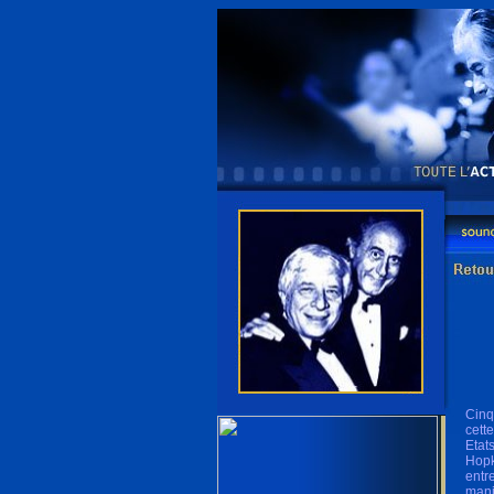
Cinq
cett
Etat
Hopk
entr
mani