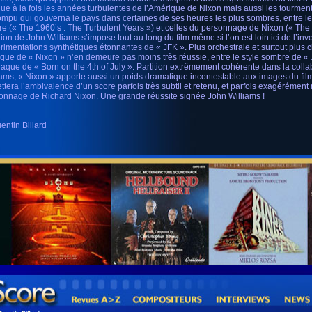
ue à la fois les années turbulentes de l’Amérique de Nixon mais aussi les tourmen
ompu qui gouverna le pays dans certaines de ses heures les plus sombres, entre le
re (« The 1960’s : The Turbulent Years ») et celles du personnage de Nixon (« The 
tion de John Williams s’impose tout au long du film même si l’on est loin ici de l’inve
rimentations synthétiques étonnantes de « JFK ». Plus orchestrale et surtout plus cl
que de « Nixon » n’en demeure pas moins très réussie, entre le style sombre de « J
iaque de « Born on the 4th of July ». Partition extrêmement cohérente dans la coll
iams, « Nixon » apporte aussi un poids dramatique incontestable aux images du fil
ettera l’ambivalence d’un score parfois très subtil et retenu, et parfois exagérément 
onnage de Richard Nixon. Une grande réussite signée John Williams !
entin Billard