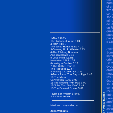
nomb
et e
film
son 
son 
minu
de l
un R
ques
pays
pass
1-The 1960's:
The Turbulent Years 5.04
d’Ol
2-Main Title...
The White House Gate 4.16
Avec
3-Growing Up In Whittier 2.43
4-The Ellsberg Break-In
Born
And Watergate 2.43
somb
5-Love Field: Dallas,
orie
November 1963 4.53
Le t
6-Losing a Brother 3.17
7-The Battle Hymn of
évoq
The Republic 1.03 *
dram
8-Making a Comeback 2.21
néga
9-Track 2 and The Bay of Pigs 4.46
résu
10-The Miami
Convention, 1968 3.09
écou
11-The Meeting With Mao 3.09
soi.
12-"I Am That Sacrifice" 4.49
comp
13-The Farewell Scene 5.01
n'ar
* Ecrit par: William Steffe,
entr
Julia Ward Howe
pers
anné
mart
Musique composée par:
asso
John Williams
Kenn