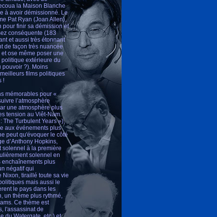
secoua la Maison Blanche
ire à avoir démissionné. Le
mme Pat Ryan (Joan Allen),
 pour finir sa démission et
assez conséquente (183
ant et aussi très étonnant
nt de façon très nuancée
m) et ose même poser une
politique extérieure du
u pouvoir ?). Moins
eilleurs films politiques
 !
ons mémorables pour «
rsuivre l’atmosphère
 par une atmosphère plus
 les tension au Viêt-Nam.
: The Turbulent Years »),
nse aux événements plus
 peut qu'évoquer le côté
ge d’Anthony Hopkins,
 solennel à la première
iculièrement solennel en
es enchaînements plus
n négatif qui
Nixon, tiraillé toute sa vie
politiques mais aussi le
rent le pays dans les
n, un thème plus rythmé,
liams. Ce thème est
, l'assassinat de
 du Watergate, etc.) et