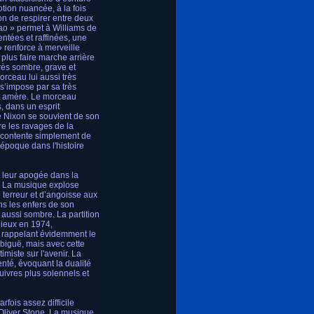
tion nuancée, à la fois
on de respirer entre deux
o » permet à Williams de
ntées et raffinées, une
» renforce à merveille
 plus faire marche arrière
très sombre, grave et
rceau lui aussi très
 s’impose par sa très
t amère. Le morceau
, dans un esprit
e Nixon se souvient de son
re les ravages de la
e contente simplement de
 époque dans l'histoire
 leur apogée dans la
g. La musique explose
 terreur et d’angoisse aux
ns les enfers de son
 aussi sombre. La partition
dieux en 1974,
 rappelant évidemment le
mbiguë, mais avec cette
imiste sur l'avenir. La
enté, évoquant la dualité
uivres plus solennels et
fois assez difficile
’Oliver Stone. La musique