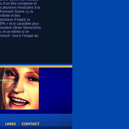
ts d’un être complexe et
s allusions musicales à la
Farewell Scene »), la
ntivité et des
assique d’esprit, la
FK » et le caractère plus
aboration Oliver Stone/John
m, et ce même si on
massif - tout à l’image du