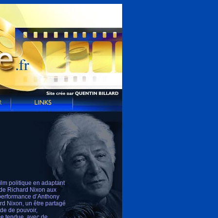
ilm politique en adaptant
e de Richard Nixon aux
e performance d’Anthony
d Nixon, un être partagé
ide de pouvoir,
ce tendue, avec de