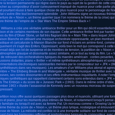
stre la tension permanente qui règne dans le pays au sujet de la gestion de cette cri
ocher au compositeur d’avoir curieusement manqué de nuance pour cette partie plus
vait pourtant réussi à faire quelque chose de plus nuancé pour le personnage de Nix
ltat s’avère être tout bonnement splendide : John Williams signe un nouveau thè
verture de « Nixon », un thème guerrier (que l’on nommera le thème de la crise) qui
bre thème de l’empire de « Star Wars The Empire Strikes Back » !
 Williams a crée une véritable ambiance thriller pour un film qui décrit essentiellem
ixon et de certains membres de son équipe. Cette ambiance thriller finit par hanter
s du film d’Oliver Stone, un fait très flagrant dès le « Main Title » dans lequel John
aison Blanche en utilisant une musique orchestrale oppressante, un plan montrant
astique et caricaturale la Maison Blanche sur fond d’éclairs en arrière-fond, comm
iquement s'il s'agit des Enfers. Oppressant, voilà bien le mot qui correspond à cette
ensait déjà son lot de suspense et de montées de tension, la partition de « Nixon »
atmosphère glauque et dissonante assez similaire, et ce tout au long du film. Le « 
i de retrouver des orchestrations typiques du maestro américain : cordes pesantes, 
ussions distantes, piano « thriller » et même synthétiseurs atmosphériques et somb
rimentations électroniques saisissantes menées par le compositeur sur « JFK » (W
synthétiseurs dans ses musiques). Les amateurs d’un Williams plus atonal et agres
ombre « The Ellsberg Break-In and Watergate », véritable musique de thriller avec 
ssives, ses cordes dissonantes et ses effets instrumentaux inquiétants. A noter l’e
miques synthétiques qui rappellent clairement certains sons entendus dans « JFK »
ls The Embryo » du score de « Jurassic Park » (1993). Dans le même ordre d’idée, «
mber 1963 » illustre l’assassinat de Kennedy avec un nouveau morceau de suspens
ppressant.
artition nous offre aussi quelques passages plus doux et nuancés, utilisant une form
es et piano, pour les moments plus intimes de Nixon, et notamment lorsqu'il pense
e familiale ou lorsqu'il est avec sa femme Pat. Un morceau comme « Growing Up In 
sième thème du score de « Nixon », un thème plus lyrique, nostalgique et émouvant
esse de Nixon. La mélodie est confiée ici à une trompette solitaire sur fond de corde
nant dans les harmonies raffinées et sophistiquées typiques du compositeur, avec u