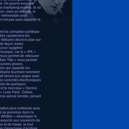
se. On pourra toujours
 martiale/guerrière, là où
on, mais qu’importe, le
me mémorable pour
 n’est pas sans rappeler le
ent la corruption politique
 très rapidement les
 Williams décrit le plan sur
 de façon assez
e pour suggérer
 musique, car si « JFK »
 nous permet de retrouver
Main Title » nous permet
cuivres graves,
res qui rappelle les
illiams touchant rarement
sif seront aux anges avec
ses sonorités électroniques
mploi de quelques
 et le morceau « Dennis
 Love Field : Dallas,
e atonal sinistre, pesant
ation plus restreinte avec
 à sa jeunesse dans la
Whittier » développe le
 associé aux souvenirs de
s et de harpe, le tout
n classicisme d’écriture