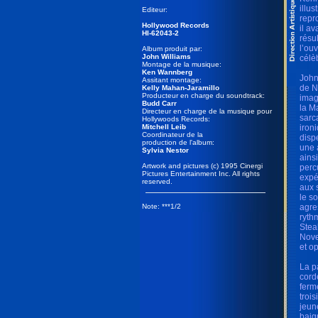
illu
Editeur:
repr
Hollywood Records
il a
HI-62043-2
résu
l’ou
Album produit par:
John Williams
célè
Montage de la musique:
Ken Wannberg
John
Assitant montage:
de N
Kelly Mahan-Jaramillo
Producteur en charge du soundtrack:
image
Budd Carr
la M
Directeur en charge de la musique pour
sarc
Hollywoods Records:
Mitchell Leib
iron
Coordinateur de la
disp
production de l'album:
une 
Sylvia Nestor
ains
Artwork and pictures (c) 1995 Cinergi
perc
Pictures Entertainment Inc. All rights
expé
reserved.
aux 
le s
Note: ***1/2
agre
ryth
Stea
Nove
et o
La p
cord
ferm
troi
jeun
baig