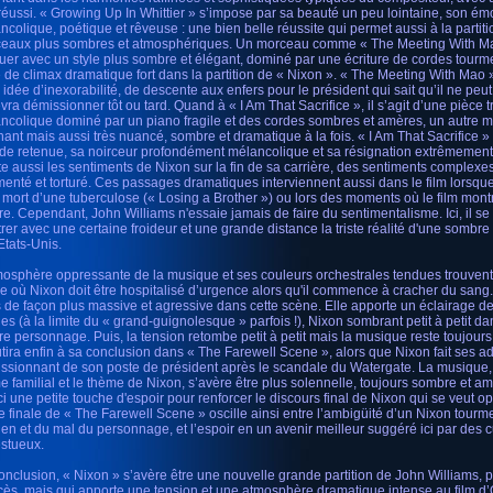
 réussi. « Growing Up In Whittier » s’impose par sa beauté un peu lointaine, son émo
ncolique, poétique et rêveuse : une bien belle réussite qui permet aussi à la partiti
eaux plus sombres et atmosphériques. Un morceau comme « The Meeting With Ma
uer avec un style plus sombre et élégant, dominé par une écriture de cordes tourme
e de climax dramatique fort dans la partition de « Nixon ». « The Meeting With Mao 
e idée d’inexorabilité, de descente aux enfers pour le président qui sait qu’il ne peut
evra démissionner tôt ou tard. Quand à « I Am That Sacrifice », il s’agit d’une pièce 
ncolique dominé par un piano fragile et des cordes sombres et amères, un autre mo
hant mais aussi très nuancé, sombre et dramatique à la fois. « I Am That Sacrifice »
de retenue, sa noirceur profondément mélancolique et sa résignation extrêmemen
ète aussi les sentiments de Nixon sur la fin de sa carrière, des sentiments complexes
menté et torturé. Ces passages dramatiques interviennent aussi dans le film lorsqu
e mort d’une tuberculose (« Losing a Brother ») ou lors des moments où le film mont
re. Cependant, John Williams n'essaie jamais de faire du sentimentalisme. Ici, il s
rer avec une certaine froideur et une grande distance la triste réalité d'une sombre
Etats-Unis.
mosphère oppressante de la musique et ses couleurs orchestrales tendues trouvent
e où Nixon doit être hospitalisé d’urgence alors qu'il commence à cracher du san
s de façon plus massive et agressive dans cette scène. Elle apporte un éclairage de
es (à la limite du « grand-guignolesque » parfois !), Nixon sombrant petit à petit da
re personnage. Puis, la tension retombe petit à petit mais la musique reste toujours
tira enfin à sa conclusion dans « The Farewell Scene », alors que Nixon fait ses a
ssionnant de son poste de président après le scandale du Watergate. La musique,
e familial et le thème de Nixon, s’avère être plus solennelle, toujours sombre et a
ci une petite touche d'espoir pour renforcer le discours final de Nixon qui se veut opt
ie finale de « The Farewell Scene » oscille ainsi entre l’ambigüité d’un Nixon tourm
ien et du mal du personnage, et l’espoir en un avenir meilleur suggéré ici par des c
stueux.
onclusion, « Nixon » s’avère être une nouvelle grande partition de John Williams, par
cès, mais qui apporte une tension et une atmosphère dramatique intense au film d