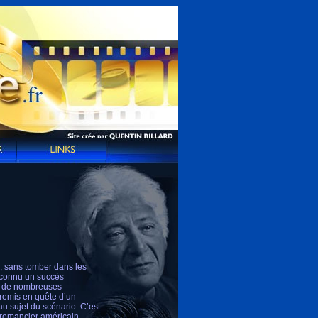
, sans tomber dans les
a connu un succès
s, de nombreuses
 remis en quête d’un
u sujet du scénario. C’est
u romancier américain