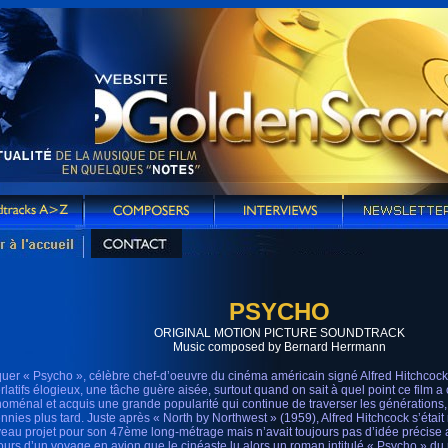
PSYCHO
ORIGINAL MOTION PICTURE SOUNDTRACK
Music composed by Bernard Herrmann
uer « Psycho », célèbre chef-d’oeuvre du cinéma américain signé Alfred Hitchcock
rlatifs élogieux, une tâche guère aisée, surtout quand on sait à quel point ce film 
oménal et acquis une grande popularité qui continue de traverser les génération
nnies plus tard. Juste après « North by Northwest » (1959), Alfred Hitchcock s’était
eau projet pour son 47ème long-métrage mais n’avait toujours pas d’idée précise a
ours d’un voyage en avion que le cinéaste lu alors un roman intitulé « Psycho » d