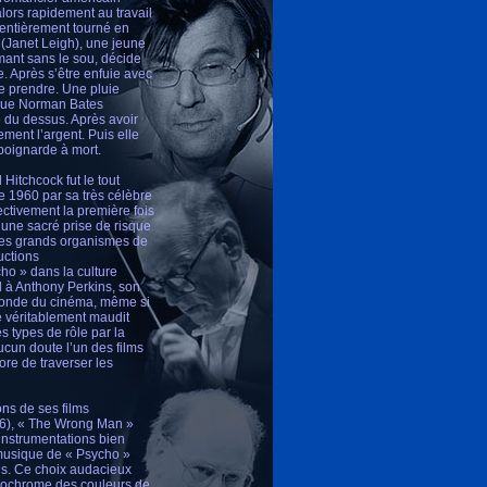
 alors rapidement au travail
 entièrement tourné en
 (Janet Leigh), une jeune
mant sans le sou, décide
. Après s’être enfuie avec
re prendre. Une pluie
hique Norman Bates
e du dessus. Après avoir
ent l’argent. Puis elle
poignarde à mort.
 Hitchcock fut le tout
de 1960 par sa très célèbre
ctivement la première fois
 une sacré prise de risque
r les grands organismes de
uctions
ho » dans la culture
d à Anthony Perkins, son
 monde du cinéma, même si
e véritablement maudit
es types de rôle par la
aucun doute l’un des films
re de traverser les
ons de ses films
56), « The Wrong Man »
 instrumentations bien
a musique de « Psycho »
ns. Ce choix audacieux
 monochrome des couleurs de