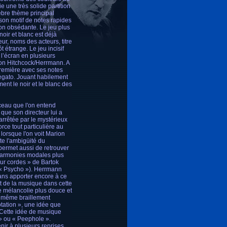
 une très solide partition
lèbre thème principal
son motif de notes rapides
on obsédante. Le jeu plus
noir et blanc est déjà
ur, noms des acteurs, titre
t étrange. Le jeu incisif
l’écran en plusieurs
ion Hitchcock/Herrmann. A
 première avec ses notes
legato. Jouant habilement
ent le noir et le blanc des
ceau que l'on entend
que son directeur lui a
 arrêtée par le mystérieux
rce tout particulière au
 lorsque l'on voit Marion
e l'ambigüité du
 permet aussi de retrouver
 harmonies modales plus
our cordes » de Bartok
 « Psycho »). Herrmann
ans apporter encore à ce
t de la musique dans cette
 mélancolie plus douce et
st même braillement
tation », une idée que
. Cette idée de musique
» ou « Peephole ».
ir à plusieurs reprises