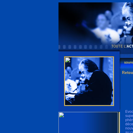
Evoq
supe
phén
déce
nouv
au c