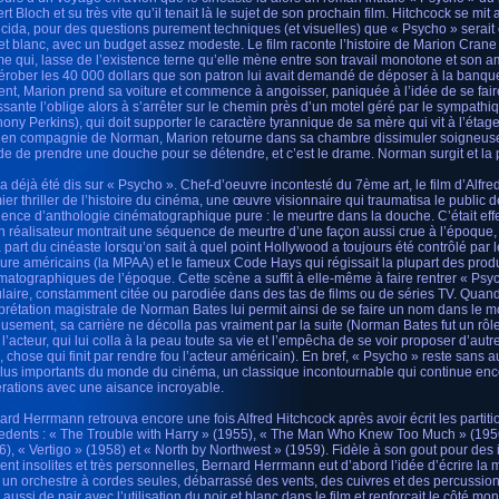
t Bloch et su très vite qu’il tenait là le sujet de son prochain film. Hitchcock se mit
écida, pour des questions purement techniques (et visuelles) que « Psycho » serait
 et blanc, avec un budget assez modeste. Le film raconte l’histoire de Marion Crane
e qui, lasse de l’existence terne qu’elle mène entre son travail monotone et son a
érober les 40 000 dollars que son patron lui avait demandé de déposer à la banque
gent, Marion prend sa voiture et commence à angoisser, paniquée à l’idée de se fai
ssante l’oblige alors à s’arrêter sur le chemin près d’un motel géré par le sympat
hony Perkins), qui doit supporter le caractère tyrannique de sa mère qui vit à l’étag
 en compagnie de Norman, Marion retourne dans sa chambre dissimuler soigneusem
de de prendre une douche pour se détendre, et c’est le drame. Norman surgit et la 
 a déjà été dis sur « Psycho ». Chef-d’oeuvre incontesté du 7ème art, le film d’Alfred
ier thriller de l’histoire du cinéma, une œuvre visionnaire qui traumatisa le public 
ence d’anthologie cinématographique pure : le meurtre dans la douche. C’était effe
n réalisateur montrait une séquence de meurtre d’une façon aussi crue à l’époque,
a part du cinéaste lorsqu’on sait à quel point Hollywood a toujours été contrôlé pa
ure américains (la MPAA) et le fameux Code Hays qui régissait la plupart des prod
matographiques de l’époque. Cette scène a suffit à elle-même à faire rentrer « Psyc
laire, constamment citée ou parodiée dans des tas de films ou de séries TV. Quan
rprétation magistrale de Norman Bates lui permit ainsi de se faire un nom dans le
eusement, sa carrière ne décolla pas vraiment par la suite (Norman Bates fut un rôl
l’acteur, qui lui colla à la peau toute sa vie et l’empêcha de se voir proposer d’autr
e, chose qui finit par rendre fou l’acteur américain). En bref, « Psycho » reste sans 
plus importants du monde du cinéma, un classique incontournable qui continue enco
rations avec une aisance incroyable.
ard Herrmann retrouva encore une fois Alfred Hitchcock après avoir écrit les partiti
edents : « The Trouble with Harry » (1955), « The Man Who Knew Too Much » (19
6), « Vertigo » (1958) et « North by Northwest » (1959). Fidèle à son gout pour des
ent insolites et très personnelles, Bernard Herrmann eut d’abord l’idée d’écrire l
 un orchestre à cordes seules, débarrassé des vents, des cuivres et des percussio
t aussi de pair avec l’utilisation du noir et blanc dans le film et renforçait le côté