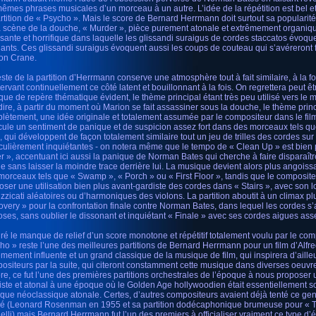
mêmes phrases musicales d’un morceau à un autre. L’idée de la répétition est bel 
artition de « Psycho ». Mais le score de Bernard Herrmann doit surtout sa popularit
a scène de la douche, « Murder », pièce purement atonale et extrêmement organi
ssante et horrifique dans laquelle les glissandi suraigus de cordes staccatos évoquen
ifiants. Ces glissandi suraigus évoquent aussi les coups de couteau qui s’avéreront 
on Crane.
este de la partition d’Herrmann conserve une atmosphère tout à fait similaire, à la 
rvant continuellement ce côté latent et bouillonnant à la fois. On regrettera peut être
e de repère thématique évident, le thème principal étant très peu utilisé vers le mili
 dire, à partir du moment où Marion se fait assassiner sous la douche, le thème princ
lètement, une idée originale et totalement assumée par le compositeur dans le film.
cule un sentiment de panique et de suspicion assez fort dans des morceaux tels q
, qui développent de façon totalement similaire tout un jeu de trilles des cordes sur
iculièrement inquiétantes - on notera même que le tempo de « Clean Up » est bien 
r », accentuant ici aussi la panique de Norman Bates qui cherche à faire disparaît
e sans laisser la moindre trace derrière lui. La musique devient alors plus angois
morceaux tels que « Swamp », « Porch » ou « First Floor », tandis que le composi
oser une utilisation bien plus avant-gardiste des cordes dans « Stairs », avec son l
izzicati aléatoires ou d’harmoniques des violons. La partition aboutit à un climax p
overy » pour la confrontation finale contre Norman Bates, dans lequel les cordes s’
uoses, sans oublier le dissonant et inquiétant « Finale » avec ses cordes aigues ass
ré le manque de relief d’un score monotone et répétitif totalement voulu par le comp
ho » reste l’une des meilleures partitions de Bernard Herrmann pour un film d’Alfre
êmement influente et un grand classique de la musique de film, qui inspirera d’ail
ositeurs par la suite, qui citeront constamment cette musique dans diverses oeuvre
re, ce fut l’une des premières partitions orchestrales de l’époque à nous proposer u
iste et atonal à une époque où le Golden Age hollywoodien était essentiellement so
que néoclassique atonale. Certes, d’autres compositeurs avaient déjà tenté ce gen
é (Leonard Rosenman en 1955 et sa partition dodécaphonique brumeuse pour « 
elli) mais Bernard Herrmann fut l’un des premiers à officialiser vraiment ce type d’