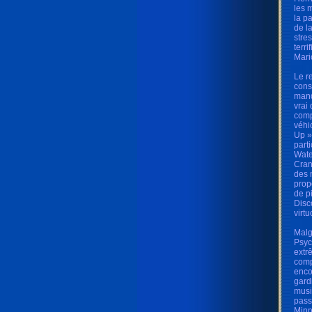
les 
la p
de l
stre
terr
Mari
Le r
conse
manqu
vrai
comp
véhi
Up »
part
Wate
Cran
des 
prop
de p
Disc
virt
Malg
Psyc
extr
comp
enco
gard
musi
pass
Minn