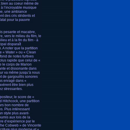
et bien au coeur même de
é à l’incroyable musique
que, une ambiance
t des cris stridents et
fatal pour la pauvre
fois pesante et macabre,
, vers le milieu du film, le
eu et à la fin du film - à
ipal disparaît
 A noter que la partition
ue « Water » ou « Clean
 fond de notes furtives
plus rapide que celui de «
re le corps de Marion
sante et dissonante dans
teur va même jusqu’à nous
ot de gargouillis sonores
lus enragé dans «
avèrent être bien plus
ez stressantes.
ositeur, le score de «
d Hitchcock, une partition
leurs bon nombre de
s. Plus intéressant
n style plus avant-
umis aux lois de la
re d’expérience par le
The Cobweb » de Vincente
écriture plus moderne et «