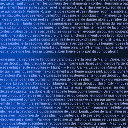
age. En utilisant uniquement les couleurs des instruments à cordes, Herrmann a bâtie
ntiellement basée sur le suspense et la tension. Ainsi, le film s'ouvre au son du cé
sé aux cordes (« Prelude »), une mélodie rapide et très rythmée reconnaissable à 
e en staccato, avec ses violoncelles/contrebasses en ponctuation martelées de faç
sif des cordes apporte un réel sentiment d’urgence et de danger alors que l’idée du 
ente à l’écran : tandis que les titres apparaissent progressivement (nom du réalisate
lm, etc.) sur un fond noir, des lignes blanches viennent hacher l’écran de façon plutô
cordes va alors de paire avec ces lignes qui semblent évoquer un couteau coupant 
ents, une astuce qui prouve encore une fois la richesse inventive de la collaborat
r que le thème principal se construit en réalité en deux phrases bien distinctes, la
catos rapides, et la seconde, plus contrastée, avec des notes plus longues jouées 
l’idée du contraste, la forme bipartite du thème principal d’Herrmann rappelle clairem
es : encore une fois, très astucieux et bien trouvé de la part du compositeur !
hème principal représente l'angoisse paranoïaque et la peur de Marion Crane, mor
out au début du film, lorsque le personnage incarné par Janet Leigh dérobe l'argent 
é et s’enfuit ensuite en voiture (« Flight », « Patrol Car »). La peur de Marion d'être
cier qui la suit nous renvoie inexorablement à ce thème angoissant, apportant une fo
. On notera d’ailleurs plusieurs passages très mystérieux entendus au début du film,
er son argent dans un journal, un morceau de cordes plus mystérieux qui représent
onnage. La scène où l’on aperçoit Marion à l’hôtel au début du film (« City ») nous
ambiance de cordes plus mystérieuse et latente, essentiellement bâtie ici sur des
lexes et inquiétantes, dont le style rappelle beaucoup le fameux « Divertimento p
s aucun doute l'une des inspirations majeures du compositeur pour la musique de
 fait clairement comprendre que quelque chose de grave va finir par arriver mais s
nt du film le moindre sentiment d’agression ou de danger - d’où le caractère laten
e. Des morceaux comme « Marion » ou « Marion and Sam » paraissent refléter une
ante, liée à la psychologie du personnage de Jason Leigh. L’idée de la tentation e
érée avec l’apparition de notes plus mouvantes dans le très psychologique « Temp
 retrouvera aussi dans « Package » avec son utilisation plus nuancée des pizzicati
hologique latente et sombre se retrouve dans des morceaux tels que « Madhouse 
mann traduit même l’idée de l’obsession perverse de Norman Bates en faisant reven