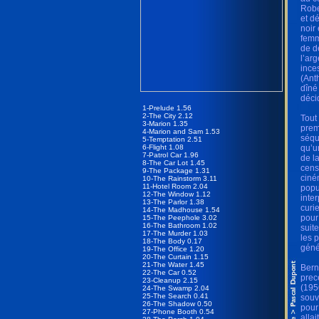
Rober
et d
noir
femm
de d
l’ar
ince
(Ant
dîné
déci
1-Prelude 1.56
2-The City 2.12
Tout
3-Marion 1.35
prem
4-Marion and Sam 1.53
séqu
5-Temptation 2.51
6-Flight 1.08
qu’u
7-Patrol Car 1.96
de l
8-The Car Lot 1.45
cens
9-The Package 1.31
ciné
10-The Rainstorm 3.11
11-Hotel Room 2.04
popu
12-The Window 1.12
inte
13-The Parlor 1.38
curi
14-The Madhouse 1.54
pour 
15-The Peephole 3.02
16-The Bathroom 1.02
suit
17-The Murder 1.03
les 
18-The Body 0.17
géné
19-The Office 1.20
20-The Curtain 1.15
21-The Water 1.45
Bern
22-The Car 0.52
prec
23-Cleanup 2.15
(195
24-The Swamp 2.04
25-The Search 0.41
souv
26-The Shadow 0.50
pour
27-Phone Booth 0.54
allai