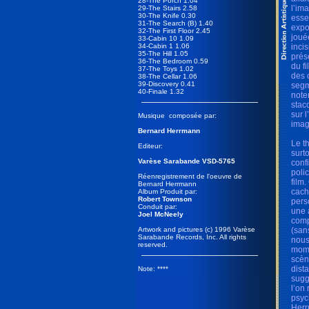
28-The Porch 1.04
l’im
29-The Stairs 2.58
30-The Knife 0.30
esse
31-The Search (B) 1.40
expo
32-The First Floor 2.45
joué
33-Cabin 10 1.09
34-Cabin 1 1.06
inci
35-The Hill 1.05
prés
36-The Bedroom 0.59
du fi
37-The Toys 1.02
des 
38-The Cellar 1.06
39-Discovery 0.41
segm
40-Finale 1.32
note
stac
sur 
Musique composée par:
imag
Bernard Herrmann
Le t
Editeur:
surt
Varèse Sarabande VSD-5765
confi
poli
Réenregistrement de l'oeuvre de
film
Bernard Herrmann
cach
Album Produit par:
Robert Townson
pers
Conduit par:
une 
Joel McNeely
comp
Artwork and pictures (c) 1996 Varèse
(san
Sarabande Records, Inc. All rights
nous
reserved.
mome
scèn
dist
Note: ****
sugg
l’on
psyc
Herr