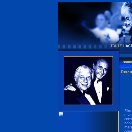
Film
reve
cons
norv
mais
comm