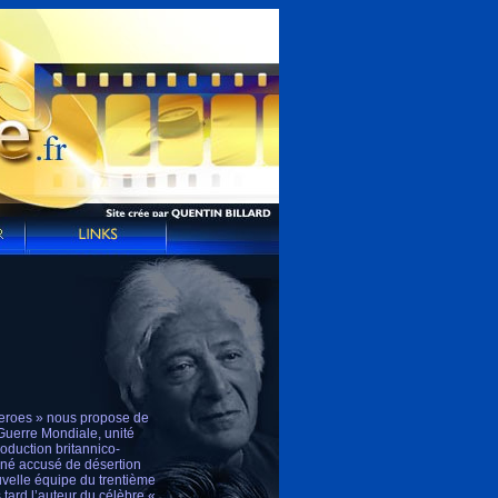
 Heroes » nous propose de
Guerre Mondiale, unité
oduction britannico-
orné accusé de désertion
uvelle équipe du trentième
tard l’auteur du célèbre «