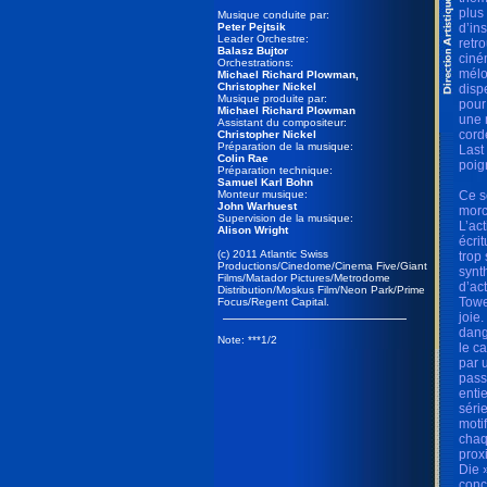
plus
Musique conduite par:
Peter Pejtsik
d’in
Leader Orchestre:
retr
Balasz Bujtor
ciné
Orchestrations:
mélo
Michael Richard Plowman,
Christopher Nickel
disp
Musique produite par:
pour
Michael Richard Plowman
une 
Assistant du compositeur:
cord
Christopher Nickel
Préparation de la musique:
Last
Colin Rae
poig
Préparation technique:
Samuel Karl Bohn
Monteur musique:
Ce s
John Warhuest
morc
Supervision de la musique:
L’ac
Alison Wright
écrit
(c) 2011 Atlantic Swiss
trop
Productions/Cinedome/Cinema Five/Giant
synt
Films/Matador Pictures/Metrodome
d’ac
Distribution/Moskus Film/Neon Park/Prime
Towe
Focus/Regent Capital.
joie
dang
Note: ***1/2
le c
par 
pass
enti
séri
moti
chaq
prox
Die 
conc