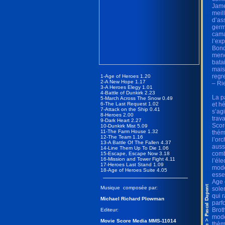
Jame
meil
d’as
germ
cama
l’ex
Bond
mené
bata
mais
regre
1-Age of Heroes 1.20
2-A New Hope 1.17
– Ri
3-A Heroes Elegy 1.01
4-Battle of Dunkirk 2.23
La p
5-March Across The Snow 0.49
6-The Last Request 1.02
et h
7-Attack on the Ship 0.41
s’ag
8-Heroes 2.00
trav
9-Dark Heart 2.27
Scor
10-Dunkirk Mist 5.09
11-The Farm House 1.32
thém
12-The Team 1.16
l’or
13-A Battle Of The Fallen 4.37
auss
14-Line Them Up To Die 1.06
comb
15-Escape, Escape Now 3.18
16-Mission and Tower Fight 4.11
l’él
17-Heroes Last Stand 1.09
mode
18-Age of Heroes Suite 4.05
essen
Age 
Musique composée par:
sole
qui 
Michael Richard Plowman
parf
Brot
Editeur:
mode
Movie Score Media MMS-11014
thèm