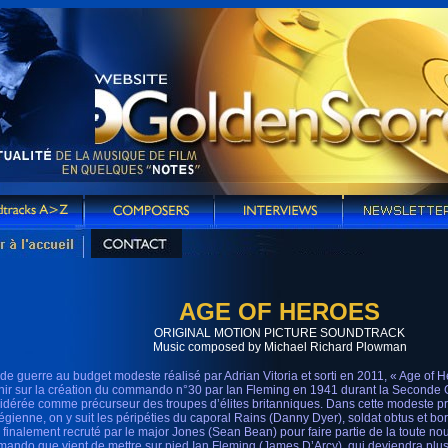
AGE OF HEROES
ORIGINAL MOTION PICTURE SOUNDTRACK
Music composed by Michael Richard Plowman
 de guerre au budget modeste réalisé par Adrian Vitoria et sorti en 2011, « Age of
nir sur la création du commando n°30 par Ian Fleming en 1941 durant la Seconde 
idérée comme précurseur des troupes d’élites britanniques. Dans cette modeste pr
égienne, on y suit les péripéties du caporal Rains (Danny Dyer), soldat obtus et b
 finalement recruté par le major Jones (Sean Bean) pour faire partie de la toute no
ando que vient de mettre sur pied Ian Fleming (James D’Arcy), qui deviendra plus 