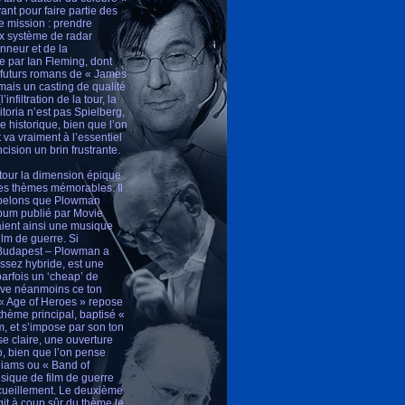
nt pour faire partie des
re mission : prendre
ux système de radar
nneur et de la
 par Ian Fleming, dont
s futurs romans de « James
mais un casting de qualité
iltration de la tour, la
itoria n’est pas Spielberg,
e historique, bien que l’on
t va vraiment à l’essentiel
ision un brin frustrante.
tour la dimension épique
 les thèmes mémorables. Il
rappelons que Plowman
lbum publié par Movie
aient ainsi une musique
lm de guerre. Si
 à Budapest – Plowman a
assez hybride, est une
parfois un ‘cheap’ de
erve néanmoins ce ton
 « Age of Heroes » repose
 thème principal, baptisé «
m, et s’impose par son ton
se claire, une ouverture
o, bien que l’on pense
liams ou « Band of
usique de film de guerre
ecueillement. Le deuxième
git à coup sûr du thème le