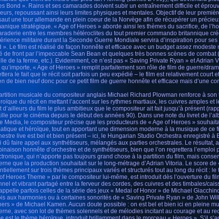
s Bond ». Rains et ses camarades doivent subir un entraînement difficile et éprouva
leurs, repoussant ainsi leurs limites physiques et mentales. Objectif de leur premiè
saut une tour allemande en plein coeur de la Norvège afin de récupérer un précie
anique stratégique. « Age of Heroes » aborde ainsi les thèmes du sacrifice, de l’ho
raderie entre les membres hétéroclites du tout premier commando britannique crée
périence militaire durant la Seconde Guerre Mondiale servira d’inspiration pour se
 ». Le film est réalisé de façon honnête et efficace avec un budget assez modeste 
 de front par l’impeccable Sean Bean et quelques très bonnes scènes de combat (l’inf
ille de la ferme, etc.). Evidemment, ce n’est pas « Saving Private Ryan » et Adrian V
 qu’importe, « Age of Heroes » remplit parfaitement son rôle de film de guerre/dram
ttera le fait que le récit soit parfois un peu expédié – le film est relativement court e
en de bien neuf donc pour ce petit film de guerre honnête et efficace mais d’une conc
artition musicale du compositeur anglais Michael Richard Plowman renforce à son 
éroïque du récit en mettant l’accent sur les rythmes martiaux, les cuivres amples et
it d’ailleurs du film le plus ambitieux que le compositeur ait fait jusqu’à présent (
aille pour le cinéma depuis le début des années 90). Dans une note du livret de l’a
e Media, le compositeur précise que les producteurs de « Age of Heroes » souhait
atique et héroïque, tout en apportant une dimension moderne à la musique de ce fi
chestre live est bel et bien présent – ici, le Hungarian Studio Orchestra enregistré
i dû faire appel aux synthétiseurs, mélangés aux parties orchestrales. Le résultat, 
inaison honnête d’orchestre et de synthétiseurs, bien que l’on regrettera l’emploi 
ectronique, qui n’apporte pas toujours grand chose à la partition du film, mais cons
rne que la production souhaitait sur le long-métrage d’Adrian Vitoria. Le score de
tiellement sur trois thèmes principaux variés et structurés tout au long du récit : le
of Heroes Theme » par le compositeur lui-même, est introduit dès l’ouverture du fil
nnel et vibrant partagé entre la ferveur des cordes, des cuivres et des timbales/cais
rappelle parfois celles de la série des jeux « Medal of Honor » de Michael Giacchin
ois aux harmonies ou à certaines sonorités de « Saving Private Ryan » de John Wil
hers » de Michael Kamen. Aucun doute possible : on est bel et bien ici en pleine m
rne, avec son lot de thèmes solennels et de mélodies incitant au courage et au r
e est le thème héroïque, introduit brillamment dans le morceau « Heroes ». S’il s’a