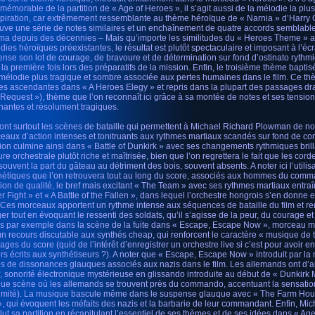
 mémorable de la partition de « Age of Heroes », il s’agit aussi de la mélodie la plu
spiration, car extrêmement ressemblante au thème héroïque de « Narnia » d’Harry 
ouve une série de notes similaires et un enchaînement de quatre accords semblables 
ma depuis des décennies – Mais qu’importe les similitudes du « Heroes Theme »
dies héroïques préexistantes, le résultat est plutôt spectaculaire et imposant à l’éc
ense son lot de courage, de bravoure et de détermination sur fond d’ostinato rythm
 la première fois lors des préparatifs de la mission. Enfin, le troisième thème bapt
mélodie plus tragique et sombre associée aux pertes humaines dans le film. Ce thè
es ascendantes dans « A Heroes Elegy » et repris dans la plupart des passages dr
 Request »), thème que l’on reconnaît ici grâce à sa montée de notes et ses tensi
nantes et résolument tragiques.
ont surtout les scènes de bataille qui permettent à Michael Richard Plowman de nou
eaux d’action intenses et tonitruants aux rythmes martiaux scandés sur fond de cor
tion culmine ainsi dans « Battle of Dunkirk » avec ses changements rythmiques bri
ure orchestrale plutôt riche et maîtrisée, bien que l’on regrettera le fait que les cor
 souvent la part du gâteau au détriment des bois, souvent absents. A noter ici l’util
hétiques que l’on retrouvera tout au long du score, associés aux hommes du com
tion de qualité, le bref mais excitant « The Team » avec ses rythmes martiaux entra
r Fight » et « A Battle of the Fallen », dans lequel l’orchestre hongrois s’en donne 
. Ces morceaux apportent un rythme intense aux séquences de bataille du film et ren
er tout en évoquant le ressenti des soldats, qu’il s’agisse de la peur, du courage et
as par exemple dans la scène de la fuite dans « Escape, Escape Now », morceau
un recours discutable aux synthés cheap, qui renforcent le caractère « musique de t
ages du score (quid de l’intérêt d’enregistrer un orchestre live si c’est pour avoir 
ers écrits aux synthétiseurs ?). A noter que « Escape, Escape Now » introduit par 
es de dissonances glauques associés aux nazis dans le film. Les allemands ont d’ail
f, sonorité électronique mystérieuse en glissando introduite au début de « Dunkirk M
ue scène où les allemands se trouvent près du commando, accentuant la sensatio
imité). La musique bascule même dans le suspense glauque avec « The Farm Hou
», qui évoquent les méfaits des nazis et la barbarie de leur commandant. Enfin, M
lut sa partition en récapitulant l’essentiel de ses thèmes et de ses idées dans « Ag