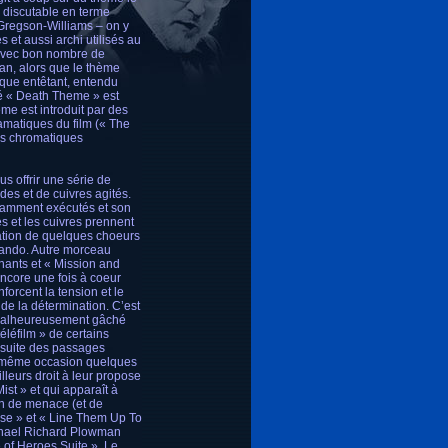
s discutable en terme
Gregson-Williams – on y
et aussi archi utilisés au
 avec bon nombre de
ran, alors que le thème
ique entêtant, entendu
isé « Death Theme » est
me est introduit par des
amatiques du film (« The
ons chromatiques
s offrir une série de
des et de cuivres agités.
llamment exécutés et son
des et les cuivres prennent
isation de quelques choeurs
mando. Autre morceau
înants et « Mission and
encore une fois à coeur
forcent la tension et le
 de la détermination. C’est
 malheureusement gâché
éléfilm » de certains
ensuite des passages
la même occasion quelques
leurs droit à leur propose
ist » et qui apparaît à
n de menace (et de
se » et « Line Them Up To
ichael Richard Plowman
e of Heroes Suite ». Le