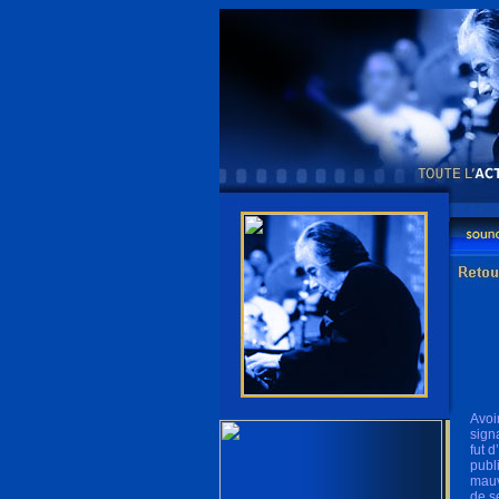
Avoi
sign
fut 
publ
mauv
de s