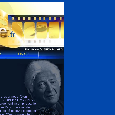
ans les années 70 en
: « Fritz the Cat » (1972)
 largement incompris par le
vant l’accumulation de
obligé de lever le pied et
tasy. C’est pourquoi le