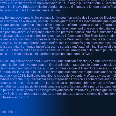
awk » où le thème est de nouveau varié sous un angle plus belliqueux, « Gatheri
ge of the Heavy Brigade » illustre pendant plus de 6 minutes la longue bataille fina
lante opposant les forces du bien et du mal.
ew Belling développe ici les rythmes funky pour l’avancée des troupes de Blackwolf
are électrique en wah-wah, les percussions guerrières et les synthétiseurs analogues
assage vers la quatrième minute où le tempo s’accélère durant la bataille, à grand r
s très à la mode à la fin des années 70 (rythmer entièrement une scène de bataille v
mes pop/funk/disco, c’est probablement une première dans le cinéma d’animation a
onclut par ailleurs sur une très belle reprise du thème pour « The Elves Lose », alor
acrés à la fin du film. L’histoire se termine sur « Weehawk Finds Elinore/Elinore’s O
ory/Bye », où Belling reprend une dernière fois les sonorités gothiques menaçante
hétiseurs imitant un orgue jusqu’à la scène surprise où Avatar élimine Blackwolf 
tendue. Le thème est ensuite repris dans un nouvel arrangement touchant pour flûte
lace à une coda funky plutôt agréable et sympathique dans « Bye ».
ew Belling délivre donc pour « Wizards » une partition éclectique, d’une richesse et
nante, totalement atypique pour un film d’animation, rappelant le genre de musique 
 le cinéma d’animation français, un peu comme ce que fit Alain Goraguer sur « La
 Laloux en 1973, ou la musique électronique que composera quelques années plu
ndahar » en 1988. Ecrit avec une liberté musicale évidente, « Wizards » est un mé
nant et accrocheur, qui séduit par ses juxtapositions musicales cohérentes avec le
reuses influences musicales, le tout servi par un très beau thème principal mémor
véritable curiosité musicale à redécouvrir grâce à l’album publié par La La Land e
e partie du score (certains passages n’ayant pas été retrouvés !) et témoigne du sa
drew Belling, qui renouera quelques années plus tard avec le cinéma d’animation 
archaser » en 1985 !
entin Billard