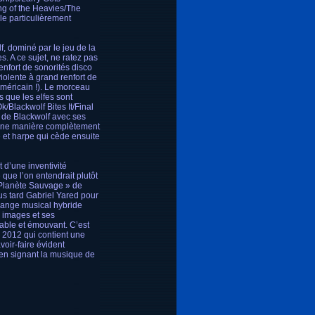
ng of the Heavies/The
le particulièrement
, dominé par le jeu de la
. A ce sujet, ne ratez pas
enfort de sonorités disco
iolente à grand renfort de
méricain !). Le morceau
s que les elfes sont
k/Blackwolf Bites It/Final
s de Blackwolf avec ses
d’une manière complètement
 et harpe qui cède ensuite
 d’une inventivité
que l’on entendrait plutôt
 Planète Sauvage » de
s tard Gabriel Yared pour
lange musical hybride
s images et ses
able et émouvant. C’est
n 2012 qui contient une
voir-faire évident
en signant la musique de