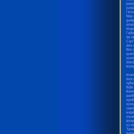
pass
juxt
l’éc
War 
guit
anal
toujo
l’al
de l
Can’
des 
film
quel
sonn
élec
trom
Inve
tout
ryth
flûte
thèm
part
synt
sons
clai
expé
musi
temp
ici 
Tank
bata