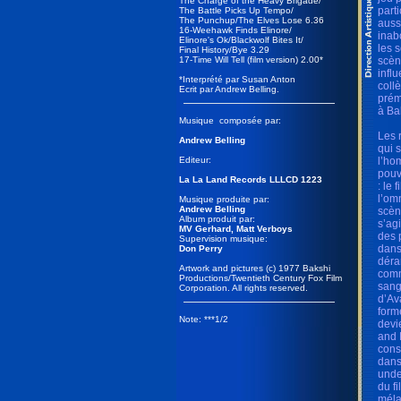
The Charge of the Heavy Brigade/
part
The Battle Picks Up Tempo/
The Punchup/The Elves Lose 6.36
auss
16-Weehawk Finds Elinore/
inab
Elinore's Ok/Blackwolf Bites It/
les 
Final History/Bye 3.29
17-Time Will Tell (film version) 2.00*
scèn
infl
*Interprété par Susan Anton
coll
Ecrit par Andrew Belling.
prém
à Ba
Musique composée par:
Les 
Andrew Belling
qui 
Editeur:
l’ho
pouv
La La Land Records LLLCD 1223
: le
l’om
Musique produite par:
Andrew Belling
scèn
Album produit par:
s’ag
MV Gerhard, Matt Verboys
des 
Supervision musique:
dans
Don Perry
déra
Artwork and pictures (c) 1977 Bakshi
comm
Productions/Twentieth Century Fox Film
sang
Corporation. All rights reserved.
d’Av
form
Note: ***1/2
devi
and 
cons
dans
unde
du f
méla