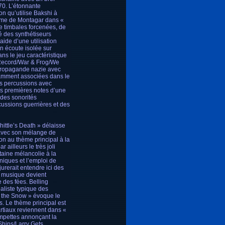
70. L’étonnante
on qu’utilise Bakshi à
aume de Montagar dans «
 timbales forcenées, de
é des synthétiseurs
aide d’une utilisation
en écoute isolée sur
s le jeu caractéristique
he Record/War & Frog/We
 propagande nazie avec
tamment associées dans le
des percussions avec
s premières notes d’une
 des sonorités
ussions guerrières et des
hittle’s Death » délaisse
, avec son mélange de
ion au thème principal à la
 ailleurs le très joli
taine mélancolie à la
oniques et l’emploi de
rerait entendre ici des
la musique devient
 des fées. Belling
aliste typique des
n the Snow » évoque le
s. Le thème principal est
artiaux reviennent dans «
ompettes annonçant la
 Ships/Larry Gets