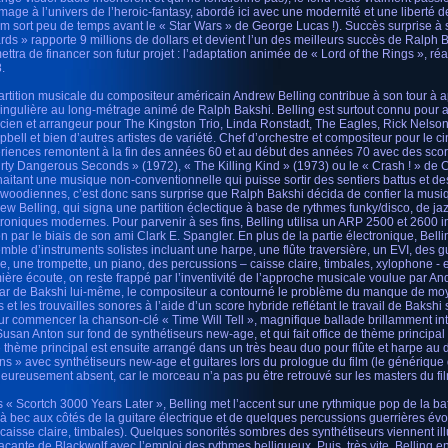
age à l’univers de l’heroic-fantasy, abordé ici avec une modernité et une liberté 
film sort peu de temps avant le « Star Wars » de George Lucas !). Succès surprise à s
rds » rapporte 9 millions de dollars et devient l’un des meilleurs succès de Ralph B
ettra de financer son futur projet : l’adaptation animée de « Lord of the Rings », ré
.
artition musicale du compositeur américain Andrew Belling contribue à son tour à 
 singulière au long-métrage animé de Ralph Bakshi. Belling est surtout connu pour av
cien et arrangeur pour The Kingston Trio, Linda Ronstadt, The Eagles, Rick Nelson,
bell et bien d’autres artistes de variété. Chef d’orchestre et compositeur pour le 
riences remontent à la fin des années 60 et au début des années 70 avec des score
irty Dangerous Seconds » (1972), « The Killing Kind » (1973) ou le « Crash ! » de 
aitant une musique non-conventionnelle qui puisse sortir des sentiers battus et d
ywoodiennes, c’est donc sans surprise que Ralph Bakshi décida de confier la musi
ew Belling, qui signa une partition éclectique à base de rythmes funky/disco, de jaz
troniques modernes. Pour parvenir à ses fins, Belling utilisa un ARP 2500 et 2600 
n par le biais de son ami Clark E. Spangler. En plus de la partie électronique, Bellin
mble d’instruments solistes incluant une harpe, une flûte traversière, un EVI, des g
e, une trompette, un piano, des percussions – caisse claire, timbales, xylophone - et
ière écoute, on reste frappé par l’inventivité de l’approche musicale voulue par And
star de Bakshi lui-même, le compositeur a contourné le problème du manque de moy
 et les trouvailles sonores à l’aide d’un score hybride reflétant le travail de Bakshi s
ur commencer la chanson-clé « Time Will Tell », magnifique ballade brillamment in
Susan Anton sur fond de synthétiseurs new-age, et qui fait office de thème principal 
e thème principal est ensuite arrangé dans un très beau duo pour flûte et harpe au 
ns » avec synthétiseurs new-age et guitares lors du prologue du film (le générique
eureusement absent, car le morceau n’a pas pu être retrouvé sur les masters du fil
 « Scortch 3000 Years Later », Belling met l’accent sur une rythmique pop de la bat
e à bec aux côtés de la guitare électrique et de quelques percussions guerrières évo
 (caisse claire, timbales). Quelques sonorités sombres des synthétiseurs viennent ill
çante de Blackwolf avec l’emploi des rythmes belliqueux. Puis, très vite, Belling 