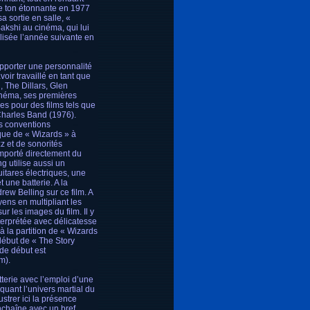
de ton étonnante en 1977
a sortie en salle, «
akshi au cinéma, qui lui
alisée l’année suivante en
apporter une personnalité
oir travaillé en tant que
 The Dillars, Glen
cinéma, ses premières
s pour des films tels que
Charles Band (1976).
es conventions
que de « Wizards » à
z et de sonorités
importé directement du
g utilise aussi un
uitares électriques, une
 une batterie. A la
rew Belling sur ce film. A
ens en multipliant les
ur les images du film. Il y
terprétée avec délicatesse
à la partition de « Wizards
début de « The Story
 de début est
m).
terie avec l’emploi d’une
quant l’univers martial du
ustrer ici la présence
enchaîne avec un bref