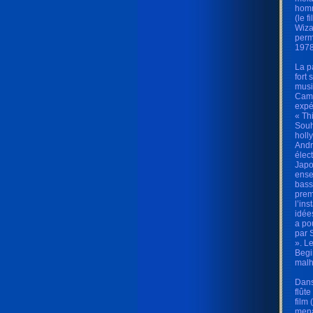
homm
(le 
Wiza
perm
1978
La p
fort
musi
Camp
expé
« Th
Souh
holl
Andr
élec
Japo
ense
bass
prem
l’in
idées
a po
par 
». L
Begi
malh
Dans
flût
film
mena