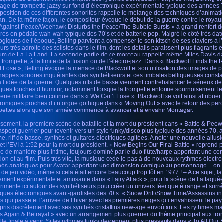
age de trompette jazzy sur fond d’électronique expérimentale typique des années 
aposition de ces différentes sonorités rappelle le mélange des techniques d’animati
ran. De la même façon, le compositeur évoque le début de la guerre contre le roy
Against Peace/Weehawk Disturbs the Peace/The Bubble Bursts » à grand renfort de
ares en pédale wah-wah typique des 70’s et de batterie pop. Malgré le côté très dat
ogiques de l’époque, Belling parvient à compenser le son kitsch de ses claviers à l’
urs très adroite des solistes dans le film, dont les détails paraissent plus flagrants 
bum de La La Land. La seconde partie de ce morceau rappelle même Miles Davis dan
a trompette, à la limite de la fusion ou de l’électro-jazz. Dans « Blackwolf Finds t
t Lose », Belling évoque la menace de Blackwolf et son utilisation des images de
nappes sonores inquiétantes des synthétiseurs et ces timbales belliqueuses cons
 à l’idée de la guerre. Quelques riffs de basse viennent contrebalancer le sérieux 
ques touches d’humour, notamment lorsque la trompette entonne sournoisement le
erie militaire bien connue dans « We Can’t Lose ». Blackwolf se voit ainsi attribuer
troniques proches d’un orgue gothique dans « Moving Out » avec le retour des perc
pettes alors que son armée commence à avancer et à envahir Montagar.
rsement, la première scène de bataille et la mort du président dans « Battle & Peew
 aspect guerrier pour revenir vers un style funky/disco plus typique des années 70
me, riff de basse, synthés et guitares électriques agitées. A noter une nouvelle allus
 et l’EVI à 1:52 pour la mort du président. « Now Begins Our Final Battle » reprend par
e de manière plus intime, toujours dominé par le duo flûte/harpe apportant une cer
ition et au film. Puis très vite, la musique cède le pas à de nouveaux rythmes électr
hés analogues pour Avatar apportant une dimension comique au personnage – on ju
 de jeu vidéo, même si cela était encore beaucoup trop tôt en 1977 ! – A ce sujet, 
rement expérimentale et amusante dans « Fairy Attack », pour la scène de l’attaquée
rimente ici autour des synthétiseurs pour créer un univers féerique étrange et surré
ques électroniques avant-gardistes des 70’s. « Snow Drift/Snow Time/Assassins i
s qui passe et l’arrivée de l’hiver avec les premières neiges qui envahissent le pay
repris discrètement avec ses synthés cristallins new-age envoûtants. Les rythmes m
s Again & Betrayal » avec un arrangement plus guerrier du thème principal aux tr
ille finale à venir. Si les rythmes funky deviennent plus pressants dans « To All Our