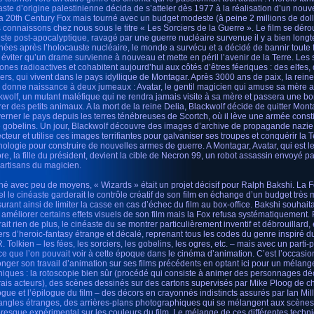
aste d’origine palestinienne décida de s’atteler dès 1977 à la réalisation d’un nouv
la 20th Century Fox mais tourné avec un budget modeste (à peine 2 millions de doll
 connaissons chez nous sous le titre « Les Sorciers de la Guerre ». Le film se dé
riste post-apocalyptique, ravagé par une guerre nucléaire survenue il y a bien long
nées après l’holocauste nucléaire, le monde a survécu et a décidé de bannir toute
 éviter qu’un drame survienne à nouveau et mette en péril l’avenir de la Terre. Les
zones radioactives et cohabitent aujourd’hui aux côtés d’êtres féeriques : des elfes,
iers, qui vivent dans le pays idyllique de Montagar. Après 3000 ans de paix, la rein
, donne naissance à deux jumeaux : Avatar, le gentil magicien qui amuse sa mère av
kwolf, un mutant maléfique qui ne rendra jamais visite à sa mère et passera une b
urer des petits animaux. A la mort de la reine Delia, Blackwolf décide de quitter Mont
erner le pays depuis les terres ténébreuses de Scortch, où il lève une armée const
e gobelins. Un jour, Blackwolf découvre des images d’archive de propagande nazie 
ecteur et utilise ces images terrifiantes pour galvaniser ses troupes et conquérir la T
nologie pour construire de nouvelles armes de guerre. A Montagar, Avatar, qui est le
ore, la fille du président, devient la cible de Necron 99, un robot assassin envoyé p
partisans du magicien.
né avec peu de moyens, « Wizards » était un projet décisif pour Ralph Bakshi. La F
el le cinéaste garderait le contrôle créatif de son film en échange d’un budget très 
surant ainsi de limiter la casse en cas d’échec du film au box-office. Bakshi souhaita
 améliorer certains effets visuels de son film mais la Fox refusa systématiquement. P
rait rien de plus, le cinéaste du se montrer particulièrement inventif et débrouillard
ers d’heroic-fantasy étrange et décalé, reprenant tous les codes du genre inspiré d
. Tolkien – les fées, les sorciers, les gobelins, les ogres, etc. – mais avec un parti-p
 ce que l’on pouvait voir à cette époque dans le cinéma d’animation. C’est l’occasi
onger son travail d’animation sur ses films précédents en optant ici pour un mélang
niques : la rotoscopie bien sûr (procédé qui consiste à animer des personnages dé
rais acteurs), des scènes dessinés sur des cartons supervisés par Mike Ploog de c
ogue et l’épilogue du film – des décors en crayonnés indistincts assurés par Ian Mill
’angles étranges, des arrières-plans photographiques qui se mélangent aux scènes
presque expérimental sur les couleurs du film. Le mélange de ces différentes techni