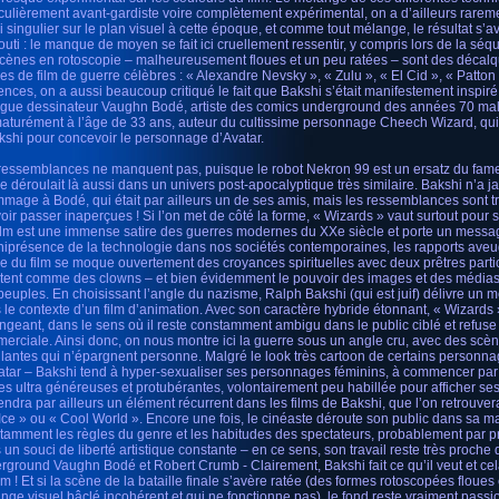
iculièrement avant-gardiste voire complètement expérimental, on a d’ailleurs rareme
i singulier sur le plan visuel à cette époque, et comme tout mélange, le résultat s’a
outi : le manque de moyen se fait ici cruellement ressentir, y compris lors de la séqu
scènes en rotoscopie – malheureusement floues et un peu ratées – sont des décal
es de film de guerre célèbres : « Alexandre Nevsky », « Zulu », « El Cid », « Patton
uences, on a aussi beaucoup critiqué le fait que Bakshi s’était manifestement inspir
ègue dessinateur Vaughn Bodé, artiste des comics underground des années 70 m
aturément à l’âge de 33 ans, auteur du cultissime personnage Cheech Wizard, qui a
kshi pour concevoir le personnage d’Avatar.
ressemblances ne manquent pas, puisque le robot Nekron 99 est un ersatz du fam
se déroulait là aussi dans un univers post-apocalyptique très similaire. Bakshi n’a j
mmage à Bodé, qui était par ailleurs un de ses amis, mais les ressemblances sont t
oir passer inaperçues ! Si l’on met de côté la forme, « Wizards » vaut surtout pour 
 film est une immense satire des guerres modernes du XXe siècle et porte un messag
niprésence de la technologie dans nos sociétés contemporaines, les rapports aveug
e du film se moque ouvertement des croyances spirituelles avec deux prêtres parti
itent comme des clowns – et bien évidemment le pouvoir des images et des médias 
peuples. En choisissant l’angle du nazisme, Ralph Bakshi (qui est juif) délivre un m
 le contexte d’un film d’animation. Avec son caractère hybride étonnant, « Wizards 
ngeant, dans le sens où il reste constamment ambigu dans le public ciblé et refuse
erciale. Ainsi donc, on nous montre ici la guerre sous un angle cru, avec des scèn
lantes qui n’épargnent personne. Malgré le look très cartoon de certains personnage
atar – Bakshi tend à hyper-sexualiser ses personnages féminins, à commencer par 
es ultra généreuses et protubérantes, volontairement peu habillée pour afficher ses 
endra par ailleurs un élément récurrent dans les films de Bakshi, que l’on retrouv
Ice » ou « Cool World ». Encore une fois, le cinéaste déroute son public dans sa m
tamment les règles du genre et les habitudes des spectateurs, probablement par p
 un souci de liberté artistique constante – en ce sens, son travail reste très proche
rground Vaughn Bodé et Robert Crumb - Clairement, Bakshi fait ce qu’il veut et ce
ilm ! Et si la scène de la bataille finale s’avère ratée (des formes rotoscopées floue
nge visuel bâclé incohérent et qui ne fonctionne pas), le fond reste vraiment passi