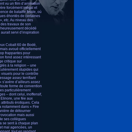
nt vu un film d’animation
vère forcément inégal et
ence de bataille finale, où
ques éhontés de certaines
 », etc. Au niveau des
é des travaux de son
alheureusement décédé
urait servi d’inspiration
eux Cobalt 60 de Bodé,
amais avoué officiellement
rop frappantes pour
son fond assez intéressant
e critique sur
lés à la religion – une
culièrement stupides qui
visuels pour le contrôle
essage assez terrifiant
» s’avère d’ailleurs assez
 toute forme de convention
es particulièrement
s – dont celui, inoffensif,
Elinore, une fée aux
attributs érotiques. Cela
era notamment dans « Fire
anière de détourner
rovocation mais aussi
 de ses collègues
la se sent à chaque plan
s et mal agencées, un
onnant, tout en rendant