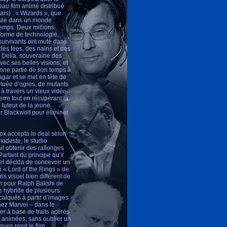
eau film animé distribué
ars) : « Wizards », que
roule dans un monde
temps. Deux millions
 forme de technologie,
 survivants ont muté dans
 des fées, des nains et des
e Delia, souveraine des
ec ses belles visions, et
onne partie de son temps à
agar et se met en tête de
ituée d’ogres, de mutants
à travers un vieux vidéo-
erre tout en récupérant la
 tuteur de la jeune
ar Blackwolf pour éliminer
ox accepta le deal selon
modeste, le studio
it obtenir des rallonges
artant du principe qu’il
, et décida de concevoir un
u « Lord of the Rings » de
ris visuel bien différent de
on pour Ralph Bakshi de
e hybride de plusieurs
calqués à partir d’images
hez Marvel – dans le
er à base de traits acérés
 animées, sans oublier un
ques rend le film