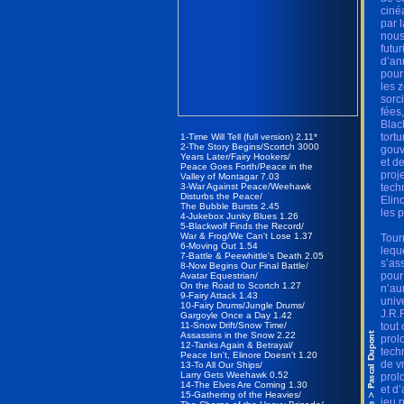
ciné
par 
nous
futu
d’an
pour
les 
sorc
fées
Blac
tort
1-Time Will Tell (full version) 2.11*
2-The Story Begins/Scortch 3000
gouv
Years Later/Fairy Hookers/
et d
Peace Goes Forth/Peace in the
proj
Valley of Montagar 7.03
3-War Against Peace/Weehawk
tech
Disturbs the Peace/
Elin
The Bubble Bursts 2.45
les 
4-Jukebox Junky Blues 1.26
5-Blackwolf Finds the Record/
War & Frog/We Can't Lose 1.37
Tour
6-Moving Out 1.54
lequ
7-Battle & Peewhittle's Death 2.05
s’as
8-Now Begins Our Final Battle/
pour
Avatar Equestrian/
On the Road to Scortch 1.27
n’au
9-Fairy Attack 1.43
univ
10-Fairy Drums/Jungle Drums/
J.R.R
Gargoyle Once a Day 1.42
11-Snow Drift/Snow Time/
tout
Assassins in the Snow 2.22
prol
12-Tanks Again & Betrayal/
tech
Peace Isn't, Elinore Doesn't 1.20
de v
13-To All Our Ships/
Larry Gets Weehawk 0.52
prol
14-The Elves Are Coming 1.30
et d
15-Gathering of the Heavies/
jeu 