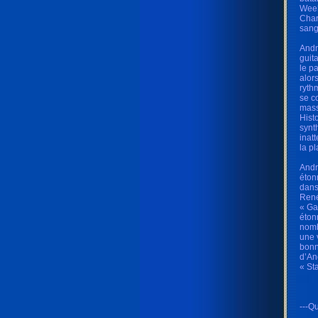
Weeh
Char
sang
Andr
guit
le p
alor
ryth
se c
mass
Hist
synt
inat
la p
Andr
éton
dans
René
« Ga
éton
nomb
une 
bonn
d’An
« St
---Qu