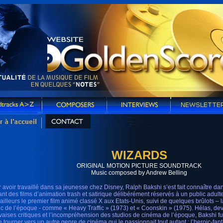
WIZARDS
ORIGINAL MOTION PICTURE SOUNDTRACK
Music composed by Andrew Belling
r avoir travaillé dans sa jeunesse chez Disney, Ralph Bakshi s’est fait connaître d
ant des films d’animation trash et satirique délibérément réservés à un public adulte 
d’ailleurs le premier film animé classé X aux Etats-Unis, suivi de quelques brûlots –
ic de l’époque - comme « Heavy Traffic » (1973) et « Coonskin » (1975). Hélas, de
aises critiques et l’incompréhension des studios de cinéma de l’époque, Bakshi fut 
e tourner vers un autre genre de cinéma qui le passionnait tout autant : l’heroic-fan