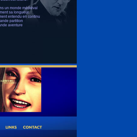
 dans un monde médiéval
mment sa longueur.
ément entendu en continu
rande partition
ande aventure