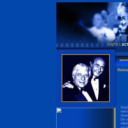
Gran
met 
Guen
On s
effe
un p