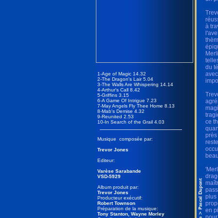
Trev
réus
à tr
l'av
thèm
épiq
Merl
telle
du t
avec
1-Age of Magic 14.32
2-The Dragon's Lair 5.04
impo
3-The Walls Are Whispering 14.14
4-Arthur's Call 8.42
Trev
5-Griffins 3.15
6-A Game Of Intrigue 7.23
agré
7-May Angels Fly Thee Home 8.13
magi
8-Mab's Demise 4.32
tragi
9-Reunited 2.53
ce t
10-In Search of the Grail 4.03
quand
près
Musique composée par:
rest
occu
Trevor Jones
beau
Editeur:
'Merl
Varèse Sarabande
drag
VSD-5929
maîtr
Album produit par:
pass
Trevor Jones
plus
Producteur exécutif:
prop
Robert Townson
Préparation de la musique:
en pi
Tony Stanton, Wayne Morley
pour