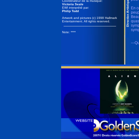
Coordinateur de la musique:
Victoria Seale
EWI interprété par:
En c
Philip Todd
peup
Beau
Artwork and pictures (c) 1998 Hallmark
quasi
Entertainment. All rights reserved.
symp
symp
Note: ****
---Qu