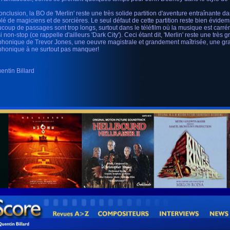
onclusion, la BO de 'Merlin' reste une très solide partition d'aventure entraînante
lé de magiciens et de sorcières. Le seul défaut de cette partition reste bien évide
coup de passages sont trop longs, surtout dans le téléfilm où la musique est carr
 non-stop (ce rappelle d'ailleurs 'Dark City'). Ceci étant dit, 'Merlin' reste une très g
honique de Trevor Jones, une oeuvre magistrale et grandement maîtrisée, une gr
honique à ne surtout pas manquer!
entin Billard