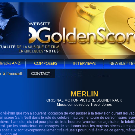
MERLIN
ORIGINAL MOTION PICTURE SOUNDTRACK
Music composed by Trevor Jones
d téléfilm que l'on a souvent l'occasion de voir passer à la télévision durant les vac
en scène Sam Neill dans le rôle du célèbre magicien entouré de personnages légen
ièvre, Lancelot, etc.) et pour plus de trois heures d'aventures magistrales, le téléfi
ent que les producteurs ont essayés de se donner tous les moyens nécessaires pour f
ts spéciaux sont exceptionnellement très réussis pour un téléfilm de ce genre, même
eu longuet.