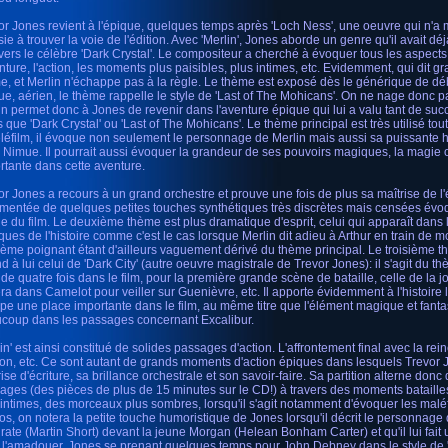
or Jones revient à l'épique, quelques temps après 'Loch Ness', une oeuvre qui n'
sie à trouver la voie de l'édition. Avec 'Merlin', Jones aborde un genre qu'il avait 
avers le célèbre 'Dark Crystal'. Le compositeur a cherché à évoquer tous les aspects 
enture, l'action, les moments plus paisibles, plus intimes, etc. Evidemment, qui dit 
e, et Merlin n'échappe pas à la règle. Le thème est exposé dès le générique de dé
ue, aérien, le thème rappelle le style de 'Last of The Mohicans'. On ne nage donc pa
in permet donc à Jones de revenir dans l'aventure épique qui lui a valu tant de suc
s que 'Dark Crystal' ou 'Last of The Mohicans'. Le thème principal est très utilisé to
éléfilm, il évoque non seulement le personnage de Merlin mais aussi sa puissante his
 Nimue. Il pourrait aussi évoquer la grandeur de ses pouvoirs magiques, la magie
rtante dans cette aventure.
or Jones a recours à un grand orchestre et prouve une fois de plus sa maîtrise de l
mentée de quelques petites touches synthétiques très discrètes mais censées év
e du film. Le deuxième thème est plus dramatique d'esprit, celui qui apparaît dans
ques de l'histoire comme c'est le cas lorsque Merlin dit adieu à Arthur en train de mou
hème poignant étant d'ailleurs vaguement dérivé du thème principal. Le troisième 
 à lui celui de 'Dark City' (autre oeuvre magistrale de Trevor Jones): il s'agit du thè
 de quatre fois dans le film, pour la première grande scène de bataille, celle de la j
era dans Camelot pour veiller sur Guenièvre, etc. Il apporte évidemment à l'histoire 
pe une place importante dans le film, au même titre que l'élément magique et fant
coup dans les passages concernant Excalibur.
in' est ainsi constitué de solides passages d'action. L'affrontement final avec la rei
on, etc. Ce sont autant de grands moments d'action épiques dans lesquels Trevor 
ise d'écriture, sa brillance orchestrale et son savoir-faire. Sa partition alterne donc
ages (des pièces de plus de 15 minutes sur le CD!) à travers des moments bataill
 intimes, des morceaux plus sombres, lorsqu'il s'agit notamment d'évoquer les maléf
os, on notera la petite touche humoristique de Jones lorsqu'il décrit le personnage 
rate (Martin Short) devant la jeune Morgan (Helean Bonham Carter) et qu'il lui fait un
 l'amadouer, Jones se prenant quelques temps pour John Debney dans le style de 'C