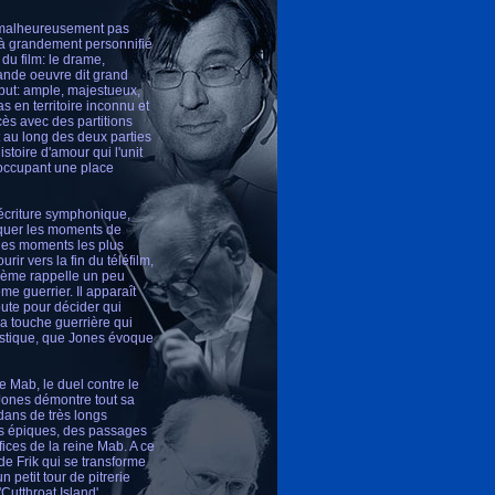
a malheureusement pas
déjà grandement personnifié
du film: le drame,
grande oeuvre dit grand
but: ample, majestueux,
s en territoire inconnu et
cès avec des partitions
ut au long des deux parties
toire d'amour qui l'unit
 occupant une place
'écriture symphonique,
oquer les moments de
 les moments les plus
rir vers la fin du téléfilm,
thème rappelle un peu
me guerrier. Il apparaît
oute pour décider qui
la touche guerrière qui
astique, que Jones évoque
ne Mab, le duel contre le
Jones démontre tout sa
 dans de très longs
es épiques, des passages
ices de la reine Mab. A ce
de Frik qui se transforme
 petit tour de pitrerie
utthroat Island'.