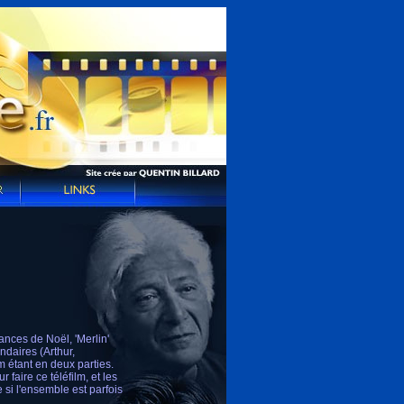
ances de Noël, 'Merlin'
daires (Arthur,
lm étant en deux parties.
aire ce téléfilm, et les
 si l'ensemble est parfois