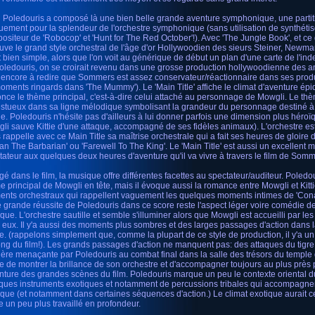
l Poledouris a composé là une bien belle grande aventure symphonique, une part
uement pour la splendeur de l'orchestre symphonique (sans utilisation de synthéti
ositeur de 'Robocop' et 'Hunt for The Red October'!). Avec 'The Jungle Book', et ce d
ouve le grand style orchestral de l'âge d'or Hollywoodien des sieurs Steiner, New
t bien simple, alors que l'on voit au générique de début un plan d'une carte de l'i
oledouris, on se croirait revenu dans une grosse production hollywoodienne des an
t encore à redire que Sommers est assez conservateur/réactionnaire dans ses produ
oments ringards dans 'The Mummy'). Le 'Main Title' affiche le climat d'aventure épiq
nce le thème principal, c'est-à-dire celui attaché au personnage de Mowgli. Le t
stueux dans sa ligne mélodique symbolisant la grandeur du personnage destiné à 
le. Poledouris n'hésite pas d'ailleurs à lui donner parfois une dimension plus hér
li sauve Kittie d'une attaque, accompagné de ses fidèles animaux). L'orchestre est
 rappelle avec ce Main Title sa maîtrise orchestrale qui a fait ses heures de gloir
an The Barbarian' ou 'Farewell To The King'. Le 'Main Title' est aussi un excellent 
tateur aux quelques deux heures d'aventure qu'il va vivre à travers le film de Somm
gé dans le film, la musique offre différentes facettes au spectateur/auditeur. Poledo
e principal de Mowgli en tête, mais il évoque aussi la romance entre Mowgli et Kitti
nts orchestraux qui rappellent vaguement les quelques moments intimes de 'Con
e grande réussite de Poledouris dans ce score reste l'aspect léger voire comédie d
que. L'orchestre sautille et semble s'illuminer alors que Mowgli est accueilli par les
 eux. Il y'a aussi des moments plus sombres et des larges passages d'action dans la
e. (rappelons simplement que, comme la plupart de ce style de production, il y'a u
ong du film!). Les grands passages d'action ne manquent pas: des attaques du tigre
ère menaçante par Poledouris au combat final dans la salle des trésors du temple
e de montrer la brillance de son orchestre et d'accompagner toujours au plus près p
enture des grandes scènes du film. Poledouris marque un peu le contexte oriental du f
ques instruments exotiques et notamment de percussions tribales qui accompagne
que (et notamment dans certaines séquences d'action.) Le climat exotique aurait c
re un peu plus travaillé en profondeur.