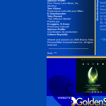
Spencer Proffer
Malh
Pour Cherry Lane Music, Inc.
Monteur:
une 
Tom Villano
Heur
Producteurs exécutifs pour Milan:
scor
E.Chamboredon
qu'a
Toby Pieniek
"Two Different Worlds"
Si '
Produit par:
80, 
K.Loggins, S.Croes
plei
Producteur exécutif:
l'ave
Spencer Proffer
Coordination de production:
Colleen Reynolds
---Qu
Artwork and pictures (c) 1994 Buena Vista
Pictures/Milan Entertainment Inc. All rights
reserved.
Note: ***