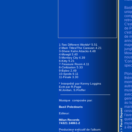
Basi
uniq
comp
retr
C'es
de P
c'es
de m
anno
maje
1-Two Different Worlds* 5.51
2-Main Titles/The Caravan 4.21
jung
3-Shere Kahn Attacks 4.48
Mowg
4-Mowgli 3.40
nous
5-Monkey City 4.39
6-Kitty 5.21
'Con
7-Treasure Room 4.11
spec
8-Civilization 5.33
9-Baloo 2.49
Plon
10-Spoils 9.11
11-Finale 3.30
thèm
mome
* Interprété par Kenny Loggins
autr
Ecrit par R.Page
musi
M.Jordan, S.Proffer
avec
genr
Musique composée par:
au l
mani
Basil Poledouris
cess
Editeur:
l'av
quel
Milan Records
musi
74321 24861-2
à êt
Producteur exécutif de l'album: