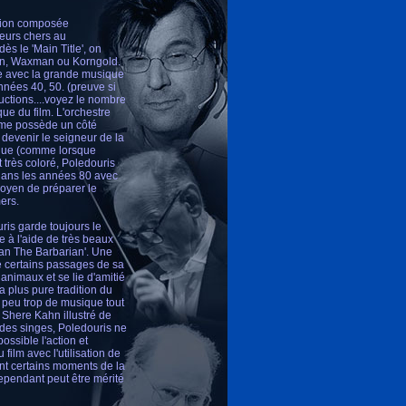
ition composée
seurs chers au
ès le 'Main Title', on
man, Waxman ou Korngold.
nde avec la grande musique
nées 40, 50. (preuve si
ctions....voyez le nombre
ue du film. L'orchestre
hème possède un côté
devenir le seigneur de la
oïque (comme lorsque
 très coloré, Poledouris
e dans les années 80 avec
moyen de préparer le
ers.
uris garde toujours le
e à l'aide de très beaux
an The Barbarian'. Une
e certains passages de sa
 animaux et se lie d'amitié
 plus pure tradition du
n peu trop de musique tout
 Shere Kahn illustré de
 des singes, Poledouris ne
ossible l'action et
ilm avec l'utilisation de
nt certains moments de la
ependant peut être mérité