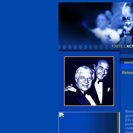
Bien
gros
très
jeun
civi
mais