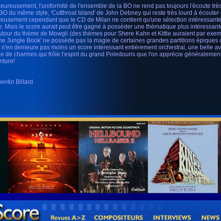
eureusement, l'uniformité de l'ensemble de la BO ne rend pas toujours l'écoute très f
BO du même style, 'Cutthroat Island' de John Debney qui reste très lourd à écouter 
eusement cependant que le CD de Milan ne contient qu'une sélection intéressante
e. Mais le score aurait peut être gagné à posséder une thématique plus intéressant
utour du thème de Mowgli (des thèmes pour Shere Kahn et Kittie auraient par exemp
The Jungle Book' ne possède pas la magie de certaines grandes partitions épiques
il n'en demeure pas moins un score intéressant entièrement orchestral, une belle
ne de charmes qui frôle l'esprit du grand Poledouris que l'on apprécie généralement,
nture!
entin Billard