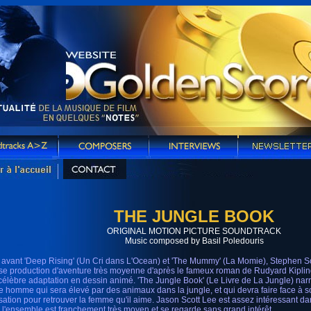
THE JUNGLE BOOK
ORIGINAL MOTION PICTURE SOUNDTRACK
Music composed by Basil Poledouris
 avant 'Deep Rising' (Un Cri dans L'Ocean) et 'The Mummy' (La Momie), Stephen S
se production d'aventure très moyenne d'après le fameux roman de Rudyard Kipling
 célèbre adaptation en dessin animé. 'The Jungle Book' (Le Livre de La Jungle) narre
e homme qui sera élevé par des animaux dans la jungle, et qui devra faire face à s
lisation pour retrouver la femme qu'il aime. Jason Scott Lee est assez intéressant d
 l'ensemble est franchement très moyen et se regarde sans grand intérêt.