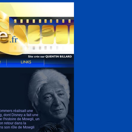
ommers réalisait une
, dont Disney a fait une
 l'histoire de Mowgli, un
on retour dans la
ans son rôle de Mowgli