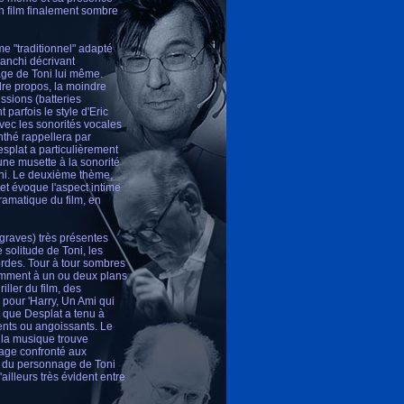
un film finalement sombre
me "traditionnel" adapté
anchi décrivant
age de Toni lui même.
ndre propos, la moindre
ssions (batteries
 parfois le style d'Eric
vec les sonorités vocales
nthé rappellera par
esplat a particulièrement
'une musette à la sonorité
oni. Le deuxième thème,
 et évoque l'aspect intime
dramatique du film, en
 graves) très présentes
 solitude de Toni, les
ordes. Tour à tour sombres
tamment à un ou deux plans
ller du film, des
 pour 'Harry, Un Ami qui
t que Desplat a tenu à
lents ou angoissants. Le
 la musique trouve
 gage confronté aux
é du personnage de Toni
illeurs très évident entre