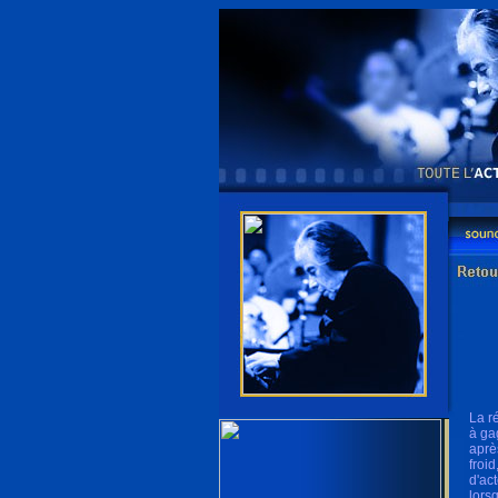
La r
à ga
aprè
froi
d'ac
lors