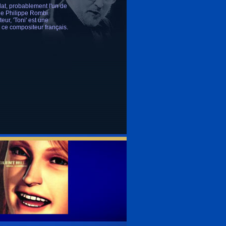
lat, probablement l'un de
de Philippe Rombi.
ur, 'Toni' est une
 ce compositeur français.