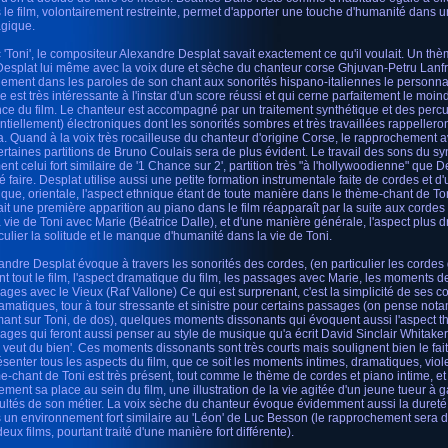
 le film, volontairement restreinte, permet d'apporter une touche d'humanité dans 
agique.
 'Toni', le compositeur Alexandre Desplat savait exactement ce qu'il voulait. Un thè
Desplat lui même avec la voix dure et sèche du chanteur corse Ghjuvan-Petru Lanfr
ement dans les paroles de son chant aux sonorités hispano-italiennes le personn
ée est très intéressante à l'instar d'un score réussi et qui cerne parfaitement le moi
ce du film. Le chanteur est accompagné par un traitement synthétique et des percu
ntiellement) électroniques dont les sonorités sombres et très travaillées rappelleront
a. Quand à la voix très rocailleuse du chanteur d'origine Corse, le rapprochement a
ertaines partitions de Bruno Coulais sera de plus évident. Le travail des sons du sy
nt celui fort similaire de '1 Chance sur 2', partition très "à l'hollywoodienne" que D
é faire. Desplat utilise aussi une petite formation instrumentale faite de cordes et d
ique, orientale, l'aspect ethnique étant de toute manière dans le thème-chant de T
fait une première apparition au piano dans le film réapparaît par la suite aux cordes
a vie de Toni avec Marie (Béatrice Dalle), et d'une manière générale, l'aspect plus 
iculier la solitude et le manque d'humanité dans la vie de Toni.
andre Desplat évoque à travers les sonorités des cordes, (en particulier les cordes
nt tout le film, l'aspect dramatique du film, les passages avec Marie, les moments de
ages avec le Vieux (Raf Vallone) Ce qui est surprenant, c'est la simplicité de ses c
ramatiques, tour à tour stressante et sinistre pour certains passages (on pense no
ant sur Toni, de dos), quelques moments dissonants qui évoquent aussi l'aspect thri
ages qui feront aussi penser au style de musique qu'a écrit David Sinclair Whitaker
 veut du bien'. Ces moments dissonants sont très courts mais soulignent bien le fai
ésenter tous les aspects du film, que ce soit les moments intimes, dramatiques, vio
e-chant de Toni est très présent, tout comme le thème de cordes et piano intime, et
lement sa place au sein du film, une illustration de la vie agitée d'un jeune tueur à
icultés de son métier. La voix sèche du chanteur évoque évidemment aussi la duret
 un environnement fort similaire au 'Léon' de Luc Besson (le rapprochement sera d'a
eux films, pourtant traité d'une manière fort différente).