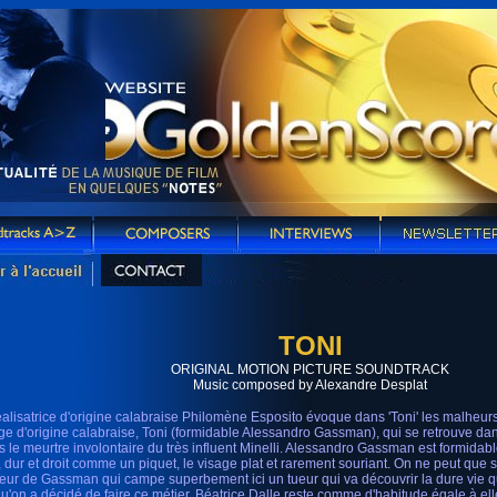
TONI
ORIGINAL MOTION PICTURE SOUNDTRACK
Music composed by Alexandre Desplat
éalisatrice d'origine calabraise Philomène Esposito évoque dans 'Toni' les malheurs
ge d'origine calabraise, Toni (formidable Alessandro Gassman), qui se retrouve da
s le meurtre involontaire du très influent Minelli. Alessandro Gassman est formidabl
d, dur et droit comme un piquet, le visage plat et rarement souriant. On ne peut que
teur de Gassman qui campe superbement ici un tueur qui va découvrir la dure vie q
qu'on a décidé de faire ce métier. Béatrice Dalle reste comme d'habitude égale à e