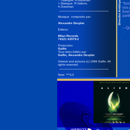
***Dialogue: A.Gassman
'Ton
+ Dialogue: R.Vallone,
A.Gassman
nos 
Exer
part
Musique composée par:
Alexandre Desplat
---Qu
Editeur:
Milan Records
74321 63979-2
Production:
Galfin
Tous titres édités par:
Galfin, Alexandre Desplat
Artwork and pictures (c) 1998 Galfin. All
rights reserved.
Note: ***1/2