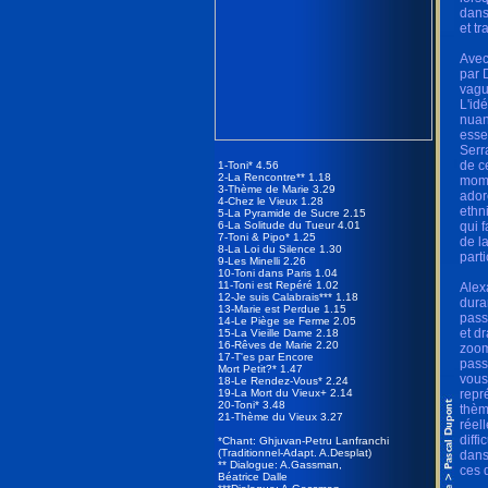
dans
et tr
Avec
par 
vagu
L'id
nuan
esse
Serr
de c
1-Toni* 4.56
2-La Rencontre** 1.18
mome
3-Thème de Marie 3.29
ador
4-Chez le Vieux 1.28
ethn
5-La Pyramide de Sucre 2.15
6-La Solitude du Tueur 4.01
qui 
7-Toni & Pipo* 1.25
de l
8-La Loi du Silence 1.30
part
9-Les Minelli 2.26
10-Toni dans Paris 1.04
11-Toni est Repéré 1.02
Alex
12-Je suis Calabrais*** 1.18
dura
13-Marie est Perdue 1.15
pass
14-Le Piège se Ferme 2.05
et d
15-La Vieille Dame 2.18
16-Rêves de Marie 2.20
zoom
17-T'es par Encore
pass
Mort Petit?* 1.47
vous
18-Le Rendez-Vous* 2.24
19-La Mort du Vieux+ 2.14
repr
20-Toni* 3.48
thèm
21-Thème du Vieux 3.27
réel
diff
*Chant: Ghjuvan-Petru Lanfranchi
(Traditionnel-Adapt. A.Desplat)
dans
** Dialogue: A.Gassman,
ces d
Béatrice Dalle