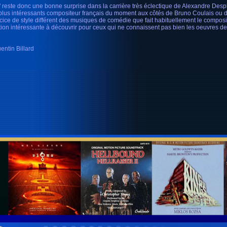
i' reste donc une bonne surprise dans la carrière très éclectique de Alexandre Desp
plus intéressants compositeur français du moment aux côtés de Bruno Coulais ou 
cice de style différent des musiques de comédie que fait habituellement le composite
ition intéressante à découvrir pour ceux qui ne connaissent pas bien les oeuvres de
entin Billard