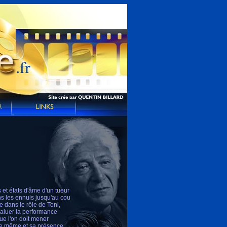
 et états d'âme d'un tueur
ns les ennuis jusqu'au cou
e dans le rôle de Toni,
 saluer la performance
ue l'on doit mener
lle même et sa présence