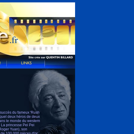
du succès du fameux 'Rush
lequel deux héros de deux
 dans le monde du western
. La princesse Pei Pei
(Roger Yuan), son
n de 100 000 pièces d'or.