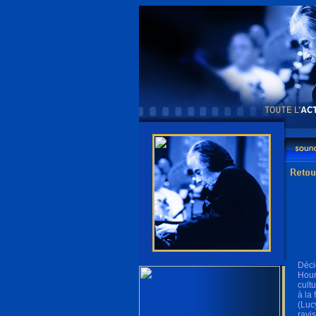
Déci
Hour
cult
à la
(Luc
ravi