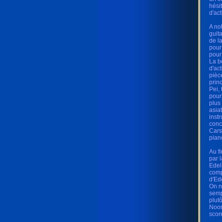
hési
d'ac
A no
guit
de l
pour
pour
La b
d'ac
pièc
prin
Pei, 
pour
plus
asia
inst
conc
Cars
pian
Au f
par 
Edel
comp
d'Ed
On n
semp
plut
Noon
scor