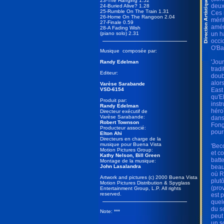
23-The Hanging 1.52
deux
24-Buried Alive? 1.28
25-Rumble On The Train 1.31
Ces 
26-Home On The Rangoon 2.04
méri
27-Finale 0.59
amér
28-A Fading Wish
(piano solo) 2.31
un h
occi
O'Ba
Musique composée par:
'Jou
Randy Edelman
trad
Editeur:
doub
alor
Varèse Sarabande
VSD-6154
East
qu'E
Produit par:
inst
Randy Edelman
héro
Directeur exécutif de
Varèse Sarabande:
dans
Robert Townson
Fong
Producteur associé:
pour
Elton Ahi
Directeurs en charge de la
musique pour Buena Vista
'Bec
Motion Pictures Group:
et co
Kathy Nelson, Bill Green
batte
Montage de la musique:
John Lasalandra
beau
où R
Artwork and pictures (c) 2000 Buena Vista
plut
Motion Pictures Distribution & Spyglass
(pro
Entertainment Group, L.P. All rights
reserved.
est 
quel
du s
Note: ***
peut
un s