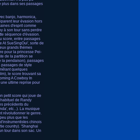
 de plus dans ses passages
avec banjo, harmonica,
éparent leur évasion hors
icaines d'esprit comme
oy à son tour sans perdre
ette séquence d'évasion.
du score, entre passages
e At SueSingOui', sorte de
 deux grands thèmes
re pour la princesse Pei-
te de la partition se
 de la pendaison), passages
s passages de style
 mêlant quelques
lm), le score trouvant sa
Becoming A Cowboy In
 une ultime reprise pour
n petit score qui joue de
le habituel de Randy
res précédents du
da', etc...). La musique
 révolutionner le genre.
 peu plus que les
'instrumentistes chinois
tie country). 'Shanghai
n tour dans son sac. Un