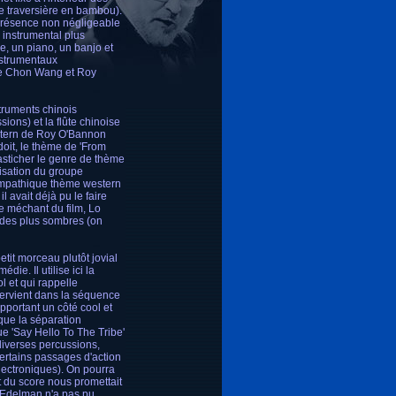
ûte traversière en bambou).
 présence non négligeable
 instrumental plus
se, un piano, un banjo et
nstrumentaux
tre Chon Wang et Roy
truments chinois
ions) et la flûte chinoise
western de Roy O'Bannon
doit, le thème de 'From
asticher le genre de thème
ilisation du groupe
 sympathique thème western
avait déjà pu le faire
e méchant du film, Lo
rdes plus sombres (on
tit morceau plutôt jovial
ie. Il utilise ici la
ol et qui rappelle
tervient dans la séquence
portant un côté cool et
que la séparation
e 'Say Hello To The Tribe'
 diverses percussions,
ertains passages d'action
lectroniques). On pourra
t du score nous promettait
, Edelman n'a pas pu