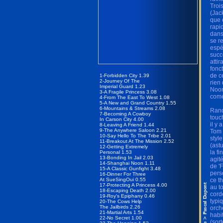
Troi
(Jac
que 
rapi
dans
se r
espé
succ
atti
fonc
de c
1-Forbidden City 1.39
2-Journey Of The
rien
Imperial Guard 1.23
Noon
3-A Fragile Princess 3.08
comé
4-From The East To West 1.08
5-A New and Grand Country 1.55
6-Mountains & Streams 2.08
Rand
7-Becoming A Cowboy
touc
In Carson City 4.00
il y
8-Leaving A Friend 1.44
9-The Anywhere Saloon 2.21
Tom 
10-Say Hello To The Tribe 2.01
styl
11-Breakout At The Mission 2.52
(ast
12-Getting Extremely
la f
Personal 1.53
13-Bonding In Jail 2.03
agit
14-Shanghai Noon 1.11
de '
15-A Classic Gunfight 3.48
pers
16-Dinner For Three
At SueSingOui 0.55
ce t
17-Protecting A Princess 4.00
au t
18-Escaping Death 2.00
cord
19-Roy's Epiphany 0.46
typi
20-The Cows Help
The Jailbirds 2.26
orch
21-Martial Arts 1.54
habi
22-No Secret 1.00
(sort