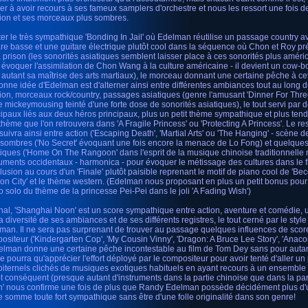
ter à avoir recours à ses fameux samplers d'orchestre et nous les ressort une fois
tion et ses morceaux plus sombres.
ter le très sympathique 'Bonding In Jail' où Edelman réutilise un passage country 
are basse et une guitare électrique plutôt cool dans la séquence où Chon et Roy pr
a prison (les sonorités asiatiques semblent laisser place à ces sonorités plus amér
 évoquer l'assimilation de Chon Wang à la culture américaine - il devient un cow-b
 autant sa maîtrise des arts martiaux), le morceau donnant une certaine pêche à c
onne idée d'Edelman est d'alterner ainsi entre différentes ambiances tout au long 
tion, morceaux rock/country, passages asiatiques (genre l'amusant 'Dinner For Thre
e mickeymousing teinté d'une forte dose de sonorités asiatiques), le tout servi par
cipaux liés aux deux héros principaux, plus un petit thème sympathique et plus tend
thème que l'on retrouvera dans 'A Fragile Princess' ou 'Protecting A Princess'. Le res
suivra ainsi entre action ('Escaping Death', 'Martial Arts' ou 'The Hanging' - scène
 sombres ('No Secret' évoquant une fois encore la menace de Lo Fong) et quelque
tiques ('Home On The Rangoon' dans l'esprit de la musique chinoise traditionnelle
ruments occidentaux - harmonica - pour évoquer le métissage des cultures dans le fi
lusion au cours d'un 'Finale' plutôt paisible reprenant le motif de piano cool de '
on City' et le thème western. (Edelman nous proposant en plus un petit bonus pour
o solo du thème de la princesse Pei-Pei dans le joli 'A Fading Wish')
inal, 'Shanghai Noon' est un score sympathique entre action, aventure et comédie, u
la diversité de ses ambiances et de ses différents registres, le tout cerné par le sty
man. Il ne sera pas surprenant de trouver au passage quelques influences de sco
ositeur ('Kindergarten Cop', 'My Cousin Vinny', 'Dragon: A Bruce Lee Story', 'Anacon
elman donne une certaine pêche incontestable au film de Tom Dey sans pour autant
e pourra qu'apprécier l'effort déployé par le compositeur pour avoir tenté d'aller un
iternels clichés de musiques exotiques habituels en ayant recours à un ensemble d
ôt conséquent (presque autant d'instruments dans la partie chinoise que dans la par
' nous confirme une fois de plus que Randy Edelman possède décidément plus d'u
e somme toute fort sympathique sans être d'une folle originalité dans son genre!