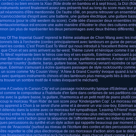
 cordes) ou bien encore la Xiao (flûte droite en bambou et à sept trous), la Dizi (fl
instruments seront finalement assez peu présents tout au long du score mais leur
tait néanmoins d'être mentionnée. De l'autre côté, on pourra retrouver un ensemble
icain/occidental d'esprit avec une batterie, une guitare électrique, une guitare bas
armonica (pour le côté western du score). Cette idée d'associer deux ensembles i
dentaux/orientaux est encore une autre manière d'illustrer le choc des cultures en
nnon (en plus de représenter les deux personnages avec deux thèmes différents).
rney Of The Imperial Guard' reprend le thème asiatique de Chon Wang avec les ins
itionnels liés à l'orchestre (cordes principalement avec tambours en guise de percuss
lant les cordes. C'est 'From East To West' qui nous introduit à l'excellent thème 
s que Chon et ses amis arrivent au far-west. Thème cuivré et héroïque comme il se 
 To West' représente bien le héros cow-boy et ses exploits, Edelman s'amusant à p
lmer Bernstein a pu écrire dans certaines de ses partitions westerns. A noter ici l'ut
rumental 'country' (batterie, banjo, guitare basse, harmonica) venant rejoindre ce
ïque, Edelman s'amusant à écrire quelques passages de style rock/country comme il 
 un score comme 'My Cousin Vinny'. 'A New & Grand Country' évoque quand à lui l
 avec quelques instruments chinois et des tambours plus menaçants liés à des co
ra trouver un sombre motif de 4 notes évoquant le méchant).
ome A Cowboy In Carson City' est un passage rock/country typique d'Edelman, un pe
ol comme le compositeur a l'habitude d'en faire dans certaines de ses partitions coméd
rie avec la guitare basse, la guitare, l'harmonica et un petit motif de piano plutôt co
coup le morceau 'Rain Ride' de son score pour 'Kindergarten Cop'. Le morceau in
oy apprend à Chon à se servir d'une arme et à devenir un vrai cow-boy, Edelman ap
ôt détendu dans la scène avec ce morceau fort sympathique. 'Leaving A Friend' mar
visoire) entre les deux amis le temps d'un bref morceau plus mélancolique tandis qu
plus tourné vers l'action (pour la séquence de l'affrontement avec les indiens) avec
ques percussions du synthé et un style action qui rappelle beaucoup par moment c
core de 'Anaconda' (surtout au niveau de l'écriture des cordes et des percussions é
 être regretter le côté plus électronique de ces morceaux d'action alors que le débu
core finalement plus orchestral qu'à l'accoutumée, mais chacun étant comme il est