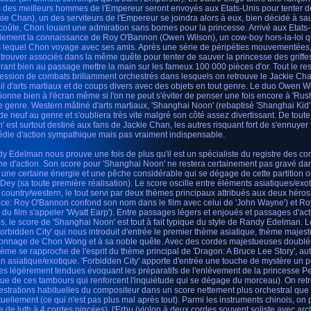
s des meilleurs hommes de l'Empereur seront envoyés aux Etats-Unis pour tenter 
kie Chan), un des serviteurs de l'Empereur se joindra alors à eux, bien décidé à sa
coûte, Chon louant une admiration sans bornes pour la princesse. Arrivé aux Etats
dement la connaissance de Roy O'Bannon (Owen Wilson), un cow-boy hors-la-loi qui
 lequel Chon voyage avec ses amis. Après une série de péripéties mouvementées, 
etrouver associés dans la même quête pour tenter de sauver la princesse des griffe
rant bien au passage mettre la main sur les fameux 100 000 pièces d'or. Tout le res
ession de combats brillamment orchestrés dans lesquels on retrouve le Jackie Cha
rail d'arts martiaux et de coups divers avec des objets en tout genre. Le duo Owen 
tionne bien à l'écran même si l'on ne peut s'éviter de penser une fois encore à 'Rush
e genre. Western mâtiné d'arts martiaux, 'Shanghai Noon' (rebaptisé 'Shanghai Kid' 
 de neuf au genre et s'oubliera très vite malgré son côté assez divertissant. De tou
' est surtout destiné aux fans de Jackie Chan, les autres risquant fort de s'ennuyer 
die d'action sympathique mais pas vraiment indispensable.
y Edelman nous prouve une fois de plus qu'il est un spécialiste du registre des c
he d'action. Son score pour 'Shanghai Noon' ne restera certainement pas gravé da
 a une certaine énergie et une pêche considérable qui se dégage de cette partition o
Dey (sa toute première réalisation). Le score oscille entre éléments asiatiques/ex
e country/western, le tout servi par deux thèmes principaux attribués aux deux hér
uce: Roy O'Bannon confond son nom dans le film avec celui de 'John Wayne') et Ro
in du film s'appeler 'Wyatt Earp'). Entre passages légers et enjoués et passages d'ac
és, le score de 'Shanghai Noon' est tout à fait typique du style de Randy Edelman. L
Forbidden City' qui nous introduit d'entrée le premier thème asiatique, thème maje
onnage de Chon Wong et à sa noble quête. Avec des cordes majestueuses doublée 
hème se rapproche de l'esprit du thème principal de 'Dragon: A Bruce Lee Story', 
on asiatique/exotique. 'Forbidden City' apporte d'entrée une touche de mystère u
es légèrement tendues évoquant les préparatifs de l'enlèvement de la princesse Pei-P
que de ces tambours qui renforcent l'inquiétude qui se dégage du morceau). On retro
estrations habituelles du compositeur dans un score nettement plus orchestral que
tuellement (ce qui n'est pas plus mal après tout). Parmi les instruments chinois, on 
e de luth à 4 cordes pincées), l'Erhu (violon à deux cordes souvent soliste avec arche