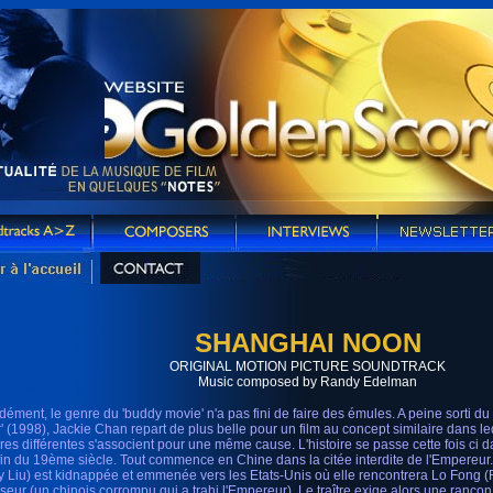
SHANGHAI NOON
ORIGINAL MOTION PICTURE SOUNDTRACK
Music composed by Randy Edelman
dément, le genre du 'buddy movie' n'a pas fini de faire des émules. A peine sorti 
' (1998), Jackie Chan repart de plus belle pour un film au concept similaire dans 
ures différentes s'associent pour une même cause. L'histoire se passe cette fois ci
 fin du 19ème siècle. Tout commence en Chine dans la citée interdite de l'Empereur
y Liu) est kidnappée et emmenée vers les Etats-Unis où elle rencontrera Lo Fong 
sseur (un chinois corrompu qui a trahi l'Empereur). Le traître exige alors une ranço