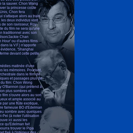
de la sauver. Chon Wang
uver la princesse coûte
-Unis, Chon fera
 s'attaque alors au train
les deux individus vont
s de son ravisseur, Roy
te du film ne sera qu'une
n traditionnel avec son
Wilson/Jackie Chan
 Hour' ou d'autres films
dans la V.F.) n'apporte
te évidence, 'Shanghai
ferme devant cette petite
omédies matinée d'une
ns les mémoires. Pourtant,
rchestrale dans le film de
otiques et passages plus de
os du film: Chon Wong
y O'Bannon (qui prétend à
tion plus sombres et
e film s'ouvre alors au son
stueux et ample associé au
par une flûte exotique,
autre fameuse BO d'Edelman
n peu sombre avec quelques
ei (à noter l'utilisation
uve ici aussi les
 ce qu'Edelman fait
pourra trouver le Pipa
t fixé à l'intérieur des