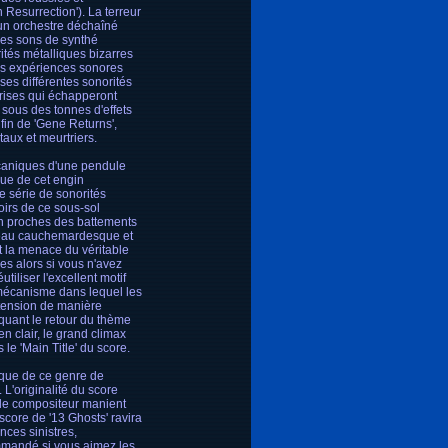
 Resurrection'). La terreur
 un orchestre déchaîné
 des sons de synthé
ités métalliques bizarres
es expériences sonores
ses différentes sonorités
rprises qui échapperont
 sous des tonnes d'effets
fin de 'Gene Returns',
aux et meurtriers.
écaniques d'une pendule
ue de cet engin
e série de sonorités
irs de ce sous-sol
on proches des battements
rceau cauchemardesque et
t la menace du véritable
es alors si vous n'avez
utiliser l'excellent motif
mécanisme dans lequel les
 tension de manière
quant le retour du thème
n clair, le grand climax
le 'Main Title' du score.
tique de ce genre de
 L'originalité du score
e le compositeur manient
score de '13 Ghosts' ravira
ces sinistres,
mmandé si vous aimez les