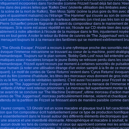
ifiquement incorporées dans l'orchestre (comme Frizzell l'avait déjà fait dans 'Alien
ine dans des pièces telles que 'Rafkin Dies' (violente utilisation des timbales avec
 la scène de la mort de Rafkin), 'Ben Moss Splits' (scène la plus gore du film avec
nges et quasiment malsains) ou l'étrange 'The Hammer' qui s'ouvre au son de sonor
uant astucieusement des coups de marteaux déformés (on n'est pas très loin ici d
 Pierre Schaeffer) preuve flagrante du talent du compositeur dans le maniement de 
troniques. Si le score est assez répétitif en soi, l'écoute sur CD révèle bien des su
ablement à notre attention à l'écoute de la musique dans le film, injustement noyée
res en tout genre. A noter le retour du thème de cuivres de 'The Juggernaut' vers la 
f menaçant toujours lié à la menace des fantômes qui se montrent extrêmement brut
 'The Ghosts Escape', Frizzell a recours à une rythmique proche des sonorités m
 évoquer l'immense mécanisme se trouvant au coeur de la machine, point stratégiq
hemardesque. Toujours sur le plan sonore, 'Bobby Gets Lost' nous fait entendre un
omatiques assez macabres lorsque le jeune Bobby se retrouve perdu dans les coulo
hemardesque, Frizzell ayant recours par moment à certaines sonorités de pulsati
oeur humain (à noter une utilisation étrange d'un violon samplé à la fin de ce mo
oquant). Le motif de cordes de 'Gene Returns' revient dans 'Cyrus Returns' évoquan
ant du film (comme d'habitude, les titres des morceaux vous donnent de gros indic
s vu le film, ce sont de véritables spoilers). C'est aussi l'occasion pour Frizzell de ré
uivres de 'The Juggernaut' pour évoquer une fois encore la menace de l'immense 
 enfants d'Arthur sont retenus prisonniers. Le morceau fait superbement monter la
nse avant de se conclure sur 'The Machine Destroyed', ultime morceau d'action mar
uivres de 'The Juggernaut', morceau particulièrement intense, violent et chaotique: e
 attendu de la partition de Frizzell se finissant alors de manière paisible comme dans 
 l'aurez compris, '13 Ghosts' est un score macabre et glauque tout à fait caractéris
ition que l'on compositeur écrit habituellement pour ce type de production horrifique.
de essentiellement dans le travail autour des différents éléments électroniques qu
 une aisance et une inventivité étonnante. Atmosphérique et macabre à souhait, le 
 aucun doute les fans du compositeur et ceux qui apprécient comme moi les ambian
omatiques et extrêmement pesantes. Un score qui vous est chaleureusement reco