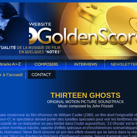
THIRTEEN GHOSTS
ORIGINAL MOTION PICTURE SOUNDTRACK
Music composed by John Frizzell
ke modernisé du film d'horreur de William Castle (1960, un film dont l'originalité r
lusion-O', le spectateur devant porter des lunettes spéciales pour voir les fantômes dan
icularité de ce réalisateur un peu tombé dans l'oubli aujourd'hui), '13 Ghosts' est l
uction horrifique bâclée, saturée d'effets spéciaux et d'incohérences scénaristique
 du réalisateur Steve Beck (encore un pro des effets visuels qui se lance dans la réal
o sur 'Virus' ou d'autres techniciens d'Hollywood comme Janusz Kaminski sur 'Lost S