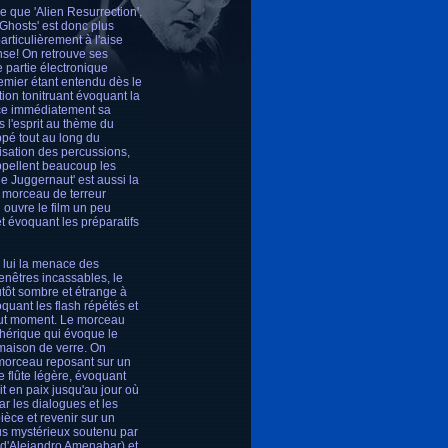
 que 'Alien Resurrection',
 Ghosts' est donc plus
articulièrement à l'aise
ense! On retrouve ses
e partie électronique
emier étant entendu dès le
ion tonitruant évoquant la
ence immédiatement sa
 l'esprit au thème du
pé tout au long du
isation des percussions,
ppellent beaucoup les
e Juggernaut' est aussi la
d morceau de terreur
i ouvre le film un peu
et évoquant les préparatifs
 lui la menace des
enêtres incassables, le
tôt sombre et étrange à
quant les flash répétés et
tout moment. Le morceau
phérique qui évoque le
 maison de verre. On
 morceau reposant sur un
e flûte légère, évoquant
it en paix jusqu'au jour où
 les dialogues et les
pièce et revenir sur un
lus mystérieux soutenu par
 d'Alejandro Amenabar) et