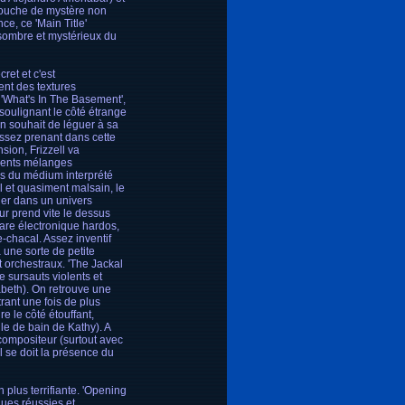
touche de mystère non
e, ce 'Main Title'
 sombre et mystérieux du
ret et c'est
ent des textures
 'What's In The Basement',
soulignant le côté étrange
n souhait de léguer à sa
ssez prenant dans cette
sion, Frizzell va
llents mélanges
es du médium interprété
l et quasiment malsain, le
ger dans un univers
eur prend vite le dessus
tare électronique hardos,
-chacal. Assez inventif
 une sorte de petite
 orchestraux. 'The Jackal
e sursauts violents et
abeth). On retrouve une
rant une fois de plus
re le côté étouffant,
le de bain de Kathy). A
 compositeur (surtout avec
 se doit la présence du
 plus terrifiante. 'Opening
ues réussies et