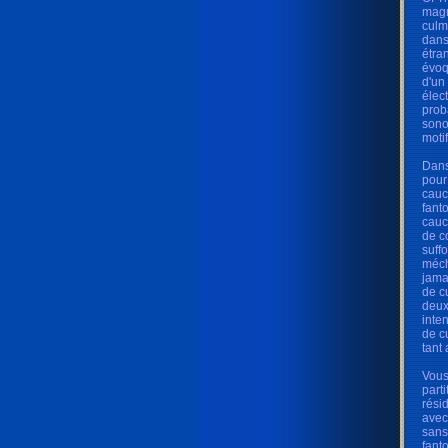
magn
culm
dans
étra
évoq
d'un
élec
prob
sono
moti
Dans
pour
cauc
fant
cauc
de c
suff
méch
jamai
de c
deux
inte
de c
tant
Vous
part
rési
avec
sans
fant