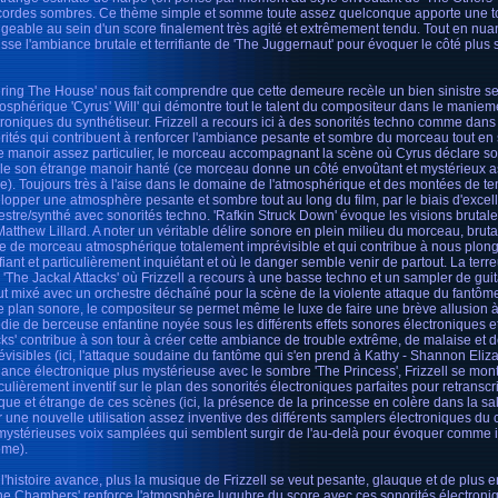
cordes sombres. Ce thème simple et somme toute assez quelconque apporte une 
igeable au sein d'un score finalement très agité et extrêmement tendu. Tout en nuanc
isse l'ambiance brutale et terrifiante de 'The Juggernaut' pour évoquer le côté plus
ering The House' nous fait comprendre que cette demeure recèle un bien sinistre sec
mosphérique 'Cyrus' Will' qui démontre tout le talent du compositeur dans le maniem
troniques du synthétiseur. Frizzell a recours ici à des sonorités techno comme dans
rités qui contribuent à renforcer l'ambiance pesante et sombre du morceau tout en 
e manoir assez particulier, le morceau accompagnant la scène où Cyrus déclare so
lle son étrange manoir hanté (ce morceau donne un côté envoûtant et mystérieux a
e). Toujours très à l'aise dans le domaine de l'atmosphérique et des montées de ten
lopper une atmosphère pesante et sombre tout au long du film, par le biais d'exce
estre/synthé avec sonorités techno. 'Rafkin Struck Down' évoque les visions brutal
Matthew Lillard. A noter un véritable délire sonore en plein milieu du morceau, bruta
e de morceau atmosphérique totalement imprévisible et qui contribue à nous plon
ifiant et particulièrement inquiétant et où le danger semble venir de partout. La terr
 'The Jackal Attacks' où Frizzell a recours à une basse techno et un sampler de gui
out mixé avec un orchestre déchaîné pour la scène de la violente attaque du fantôme
le plan sonore, le compositeur se permet même le luxe de faire une brève allusion à
die de berceuse enfantine noyée sous les différents effets sonores électroniques et
cks' contribue à son tour à créer cette ambiance de trouble extrême, de malaise et d
évisibles (ici, l'attaque soudaine du fantôme qui s'en prend à Kathy - Shannon Eliz
ance électronique plus mystérieuse avec le sombre 'The Princess', Frizzell se mont
culièrement inventif sur le plan des sonorités électroniques parfaites pour retranscri
que et étrange de ces scènes (ici, la présence de la princesse en colère dans la sal
r une nouvelle utilisation assez inventive des différents samplers électroniques du
mystérieuses voix samplées qui semblent surgir de l'au-delà pour évoquer comme il
ôme).
 l'histoire avance, plus la musique de Frizzell se veut pesante, glauque et de plus en
he Chambers' renforce l'atmosphère lugubre du score avec ces sonorités électroniq