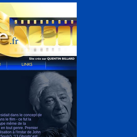
ésidait dans le concept de
s le film - ce fut la
e type même de la
s en tout genre. Premier
isation à l'instar de John
ouls'), '13 Ghosts' est