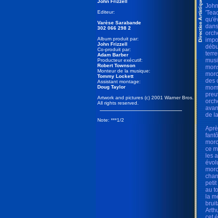
John Frizzell
John
Editeur:
'Tea
qu'é
Varèse Sarabande
dans
302 066 298 2
orch
Album produit par:
impo
John Frizzell
débu
Co-produit par:
terr
Adam Barber
musi
Producteur exécutif:
Robert Townson
mons
Monteur de la musique:
morc
Tommy Lockett
des 
Assistant montage:
Doug Taylor
mome
preu
Artwork and pictures (c) 2001 Warner Bros.
orch
All rights reserved.
avan
de l
Note: ***1/2
Aprè
fant
morc
ce m
les 
évol
morc
chan
peti
au t
la m
bruit
Arth
cet 