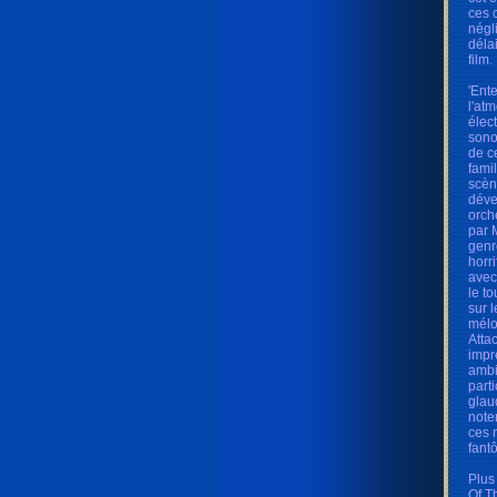
ces 
négl
déla
film.
'Ent
l'at
élec
sono
de c
fami
scèn
déve
orch
par 
genr
horr
avec
le t
sur 
mélo
Atta
impr
ambi
parti
glau
note
ces 
fant
Plus
Of T