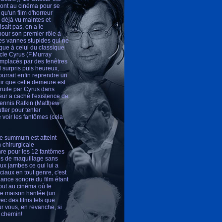
vont au cinéma pour se
 qu'un film d'horreur
 déjà vu maintes et
ait pas, on a le
our son premier rôle à
 des vannes stupides qui ne
ique à celui du classique
ncle Cyrus (F.Murray
emplacés par des fenêtres
d surpris puis heureux,
ourrait enfin reprendre un
rir que cette demeure est
truite par Cyrus dans
eur a caché l'existence de
 Dennis Rafkin (Matthew
utter pour tenter
 voir les fantômes (cela
le summum est atteint
 chirurgicale
nre pour les 12 fantômes
res de maquillage sans
eux jambes ce qui lui a
éciaux en tout genre, c'est
biance sonore du film étant
tout au cinéma où le
 de maison hantée (un
ec des films tels que
pour vous, en revanche, si
e chemin!