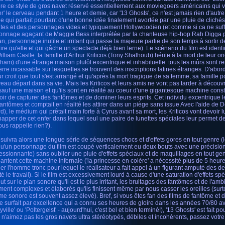
re ce style de gros navet réservé essentiellement aux moviegoers américains qui 
er' le cerveau pendant 1 heure et demie, car '13 Ghosts', ce n'est jamais rien d'autre
le qui partait pourtant d'une bonne idée finalement avortée par une pluie de clichés
tes et des personnages vides et typiquement Hollywoodien (et comme si ca ne suffis
onnage agaçant de Maggie Bess interprétée par la chanteuse hip-hop Rah Digga p
ran, personnage inutile et irritant qui passe la majeure partie de son temps à sortir
 rire qu'elle et qui gâche un spectacle déjà bien terne). Le scénario du film est ident
illiam Castle: la famille d'Arthur Kriticos (Tony Shalhoub) hérite à la mort de leur o
ham) d'une étrange maison plutôt excentrique et inhabituelle: tous les mûrs sont r
erre incassable sur lesquelles se trouvent des inscriptions latines étranges. D'abor
ur croit que tout s'est arrangé et qu'après la mort tragique de sa femme, sa famille p
eau départ dans sa vie. Mais les Kriticos et leurs amis ne vont pas tarder à découv
 sauf une maison et qu'ils sont en réalité au coeur d'une gigantesque machine cons
poir de capturer des fantômes et de dominer leurs esprits. Cet individu excentrique l
fantômes et comptait en réalité les attirer dans un piège sans issue Avec l'aide de
rd), le médium qui prêtait main forte à Cyrus avant sa mort, les Kriticos vont devoir l
happer de cet enfer dans lequel seul une paire de lunettes spéciales leur permet de
ous rappelle rien?).
 suivra alors une longue série de séquences chocs et d'effets gores en tout genre (
qu'un personnage du film est coupé verticalement eu deux bouts avec une précision
essionnante) sans oublier une pluie d'effets spéciaux et de maquillages en tout ge
hantent cette machine infernale ('la princesse en colère' a nécessité plus de 5 heu
ier l'homme tronc pour lequel le réalisateur a fait appel à un figurant amputé des d
ité le travail). Si le film est excessivement lourd à cause d'une saturation d'effets sp
ut sur le plan sonore qu'il est le plus irritant, les bruitages des fantômes et de l'am
ement complexes et élaborés qu'ils finissent même par nous casser les oreilles (sur
me sonore est souvent assez élevé). Bref, si vous êtes fan des films de fantôme et
e surfait par excellence qui a connu ses heures de gloire dans les années 70/80 av
yville' ou 'Poltergeist' - aujourd'hui, c'est bel et bien terminé!), '13 Ghosts' est fait 
 n'aimez pas les gros navets ultra stéréotypés, débiles et incohérents, passez votr