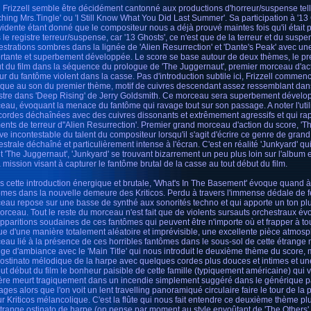
 Frizzell semble être décidément cantonné aux productions d'horreur/suspense telle
ching Mrs.Tingle' ou 'I Still Know What You Did Last Summer'. Sa participation à '13
vidente étant donné que le compositeur nous a déjà prouvé maintes fois qu'il était p
 le registre terreur/suspense, car '13 Ghosts', ce n'est que de la terreur et du susp
estrations sombres dans la lignée de 'Alien Resurrection' et 'Dante's Peak' avec un
rtante et superbement développée. Le score se base autour de deux thèmes, le pr
t du film dans la séquence du prologue de 'The Juggernaut', premier morceau d'act
eur du fantôme violent dans la casse. Pas d'introduction subtile ici, Frizzell comm
que au son du premier thème, motif de cuivres descendant assez ressemblant dans
tre dans 'Deep Rising' de Jerry Goldsmith. Ce morceau sera superbement dévelop
eau, évoquant la menace du fantôme qui ravage tout sur son passage. A noter l'util
cordes déchaînées avec des cuivres dissonants et extrêmement agressifs et qui ra
nts de terreur d''Alien Resurrection'. Premier grand morceau d'action du score, 'Th
ve incontestable du talent du compositeur lorsqu'il s'agit d'écrire ce genre de gran
estrale déchaîné et particulièrement intense à l'écran. C'est en réalité 'Junkyard' qu
t 'The Juggernaut', 'Junkyard' se trouvant bizarrement un peu plus loin sur l'album 
a mission visant à capturer le fantôme brutal de la casse au tout début du film.
s cette introduction énergique et brutale, 'What's In The Basement' évoque quand à
ômes dans la nouvelle demeure des Kriticos. Perdu à travers l'immense dédale de f
eau repose sur une basse de synthé aux sonorités techno et qui apporte un ton plu
orceau. Tout le reste du morceau n'est fait que de violents sursauts orchestraux évo
apparitions soudaines de ces fantômes qui peuvent être n'importe où et frapper à 
ue d'une manière totalement aléatoire et imprévisible, une excellente pièce atmos
eau lié à la présence de ces horribles fantômes dans le sous-sol de cette étrange
ge d'ambiance avec le 'Main Title' qui nous introduit le deuxième thème du score,
t ostinato mélodique de la harpe avec quelques cordes plus douces et intimes et un
out début du film le bonheur paisible de cette famille (typiquement américaine) qui v
ère meurt tragiquement dans un incendie simplement suggéré dans le générique par
ages alors que l'on voit un lent travelling panoramiqué circulaire faire le tour de la 
ur Kriticos mélancolique. C'est la flûte qui nous fait entendre ce deuxième thème p
étrange ostinato de harpe (on pense par moment au style envoûtant de 'The Others'