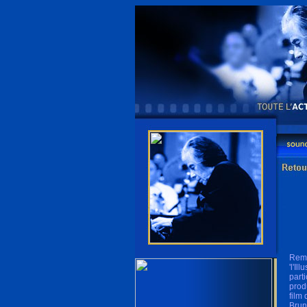
Rema
'l'Il
part
prod
film
Brun