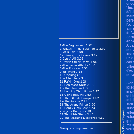
enco
'rinc
débi
main
pers
l'éc
font
de W
Abra
en v
Arth
1-The Juggernaut 3.32
2-What's In The Basement? 2.06
nouv
3-Main Title 2.58
tout
4-Entering The House 3.22
l'es
5-Cyrus' Will 3.01
6-Rafkin Struck Down 1.54
ces 
7-The Jackal Attacks 1.54
Lilla
8-The Princess 2.38
d'éc
9-Junkyard 3.18
ne v
10-Opening Of
The Chambers 3.35
11-Rafkin Dies 1.26
S'en
12-Ben Moss Splits 3.13
lors
13-The Hammer 1.06
impr
14-Leaving The Library 2.47
15-Gene Returns 2.53
qui 
16-The Ghosts Escape 1.52
oubl
17-The Arcana 2.17
facil
18-The Angry Prince 2.56
19-Bobby Gets Lost 3.23
surto
20-Cyrus Returns 2.18
tell
21-The 13th Ghost 3.40
volu
22-The Machine Destroyed 4.10
genr
'Amit
Musique composée par:
vous