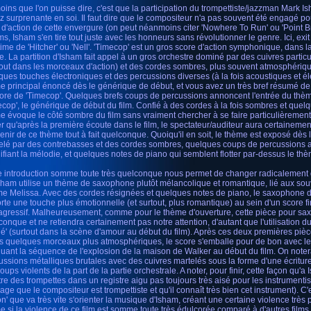
oins que l'on puisse dire, c'est que la participation du trompettiste/jazzman Mark I
z surprenante en soi. Il faut dire que le compositeur n'a pas souvent été engagé p
s d'action de cette envergure (on peut néanmoins citer 'Nowhere To Run' ou 'Point Bre
s, Isham s'en tire tout juste avec les honneurs sans révolutionner le genre. Ici, ex
ntime de 'Hitcher' ou 'Nell'. 'Timecop' est un gros score d'action symphonique, dans l
e. La partition d'Isham fait appel à un gros orchestre dominé par des cuivres partic
tout dans les morceaux d'action) et des cordes sombres, plus souvent atmosphériq
ques touches électroniques et des percussions diverses (à la fois acoustiques et é
e principal énoncé dès le générique de début, et vous avez un très bref résumé de
core de 'Timecop'. Quelques brefs coups de percussions annoncent l'entrée du thèm
ecop', le générique de début du film. Confié à des cordes à la fois sombres et quel
e évoque le côté sombre du film sans vraiment chercher à se faire particulièrement
er qu'après la première écoute dans le film, le spectateur/auditeur aura certainem
enir de ce thème tout à fait quelconque. Quoiqu'il en soit, le thème est exposé dès
elé par des contrebasses et des cordes sombres, quelques coups de percussions a
ifiant la mélodie, et quelques notes de piano qui semblent flotter par-dessus le thè
e introduction somme toute très quelconque nous permet de changer radicalement de
sham utilise un thème de saxophone plutôt mélancolique et romantique, lié aux so
e Melissa. Avec des cordes résignées et quelques notes de piano, le saxophone 
rte une touche plus émotionnelle (et surtout, plus romantique) au sein d'un score f
 agressif. Malheureusement, comme pour le thème d'ouverture, cette pièce pour s
conque et ne retiendra certainement pas notre attention, d'autant que l'utilisation d
ché' (surtout dans la scène d'amour au début du film). Après ces deux premières piè
s quelques morceaux plus atmosphériques, le score s'emballe pour de bon avec le 
uant la séquence de l'explosion de la maison de Walker au début du film. On notera i
ussions métalliques brutales avec des cuivres martelés sous la forme d'une écriture 
oups violents de la part de la partie orchestrale. A noter, pour finir, cette façon qu'a
tre des trompettes dans un registre aigu pas toujours très aisé pour les instrument
ge que le compositeur est trompettiste et qu'il connaît très bien cet instrument). C'e
on' que va très vite s'orienter la musique d'Isham, créant une certaine violence très p
 si la violence de ce film est somme toute très édulcorée comparé à d'autres films