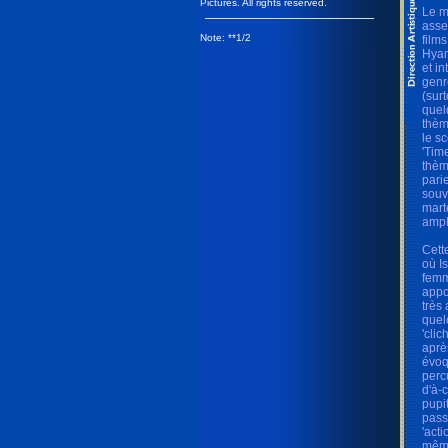
Pictures. All rights reserved.
Le m
asse
Note: **1/2
film
Hyam
et i
genr
(sur
quel
thèm
le s
'Tim
thèm
pari
souv
mart
ampl
Cett
où I
femm
appo
très
quel
'cli
aprè
évoq
perc
d'à-c
pupi
passa
'acti
même