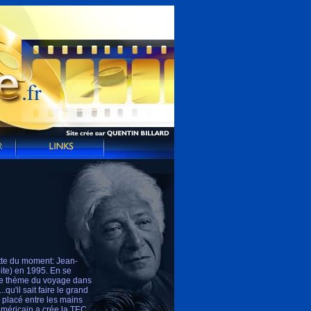
ette du moment: Jean-
ite) en 1995. En se
le thème du voyage dans
qu'il sait faire le grand
, placé entre les mains
américain a crée la TEC,