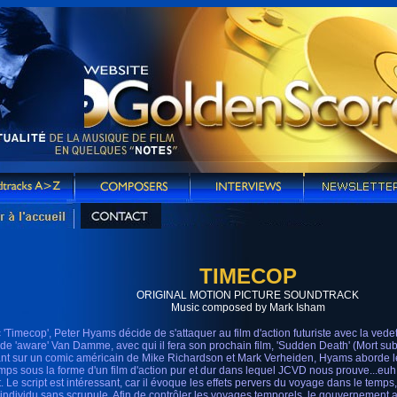
TIMECOP
ORIGINAL MOTION PICTURE SOUNDTRACK
Music composed by Mark Isham
 'Timecop', Peter Hyams décide de s'attaquer au film d'action futuriste avec la ved
de 'aware' Van Damme, avec qui il fera son prochain film, 'Sudden Death' (Mort sub
nt sur un comic américain de Mike Richardson et Mark Verheiden, Hyams aborde 
emps sous la forme d'un film d'action pur et dur dans lequel JCVD nous prouve...euh...
t. Le script est intéressant, car il évoque les effets pervers du voyage dans le temps
 individu sans scrupule. Afin de contrôler les voyages temporels, le gouvernement 