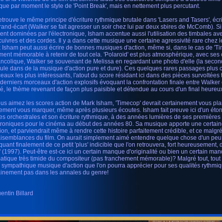
que par moment le style de 'Point Break', mais en nettement plus percutant.
etrouve le même principe d'écriture rythmique brutale dans 'Lasers and Tasers', éc
rand-écart (Walker se fait agresser un soir chez lui par deux sbires de McComb). Si
ent dominées par l'électronique, Isham accentue aussi l'utilisation des timbales a
cuivres et des cordes. Il y a dans cette musique une certaine agressivité rare chez
 Isham peut aussi écrire de bonnes musiques d'action, même si, dans le cas de 'Time
ement mémorable à retenir de tout cela. 'Polaroid' est plus atmosphérique, avec ses
ncolique, Walker se souvenant de Melissa en regardant une photo d'elle (la seco
ule dans de la musique d'action pure et dure). Ces quelques rares passages plus ca
eaux les plus intéressants, l'atout du score résidant ici dans des pièces survoltées 
, derniers morceaux d'action explosifs évoquant la confrontation finale entre Walk
é, le thème revenant de façon plus paisible et détendue au cours d'un final heureu
ous aimez les scores action de Mark Isham, 'Timecop' devrait certainement vous pla
lement vous marquer, même après plusieurs écoutes. Isham fait preuve ici d'un éton
ies orchestrales et son écriture rythmique, à des années lumières de ses première
troniques pour le cinéma au début des années 80. Sa musique apporte une certain
tion, et parviendrait même à rendre cette histoire parfaitement crédible, et ce malg
aisemblances du film. On aurait simplement aimé entendre quelque chose d'un peu 
uant finalement de ce petit 'plus' indicible que l'on retrouvera, fort heureusement, 
s' (1997). Peut-être est-ce ici un certain manque d'originalité ou bien un certain ma
atique très timide du compositeur (pas franchement mémorable)? Malgré tout, tout n
e sympathique musique d'action que l'on pourra apprécier pour ses qualités rythmiq
ainement pas dans les annales du genre!
entin Billard