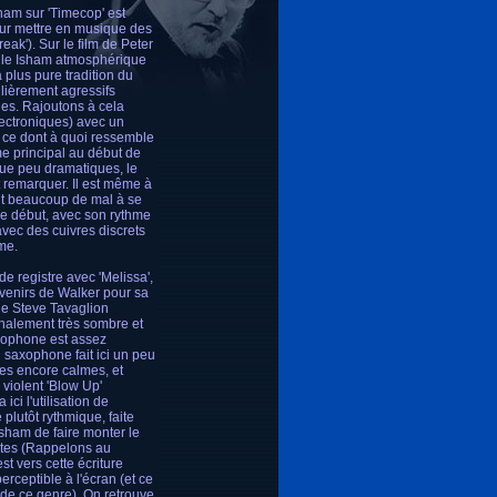
sham sur 'Timecop' est
our mettre en musique des
ak'). Sur le film de Peter
it le Isham atmosphérique
a plus pure tradition du
ulièrement agressifs
ues. Rajoutons à cela
lectroniques) avec un
 ce dont à quoi ressemble
e principal au début de
que peu dramatiques, le
 remarquer. Il est même à
ent beaucoup de mal à se
 le début, avec son rythme
vec des cuivres discrets
me.
 registre avec 'Melissa',
uvenirs de Walker pour sa
de Steve Tavaglion
inalement très sombre et
axophone est assez
u saxophone fait ici un peu
ces encore calmes, et
violent 'Blow Up'
ci l'utilisation de
plutôt rythmique, faite
 Isham de faire monter le
istes (Rappelons au
st vers cette écriture
erceptible à l'écran (et ce
 de ce genre). On retrouve