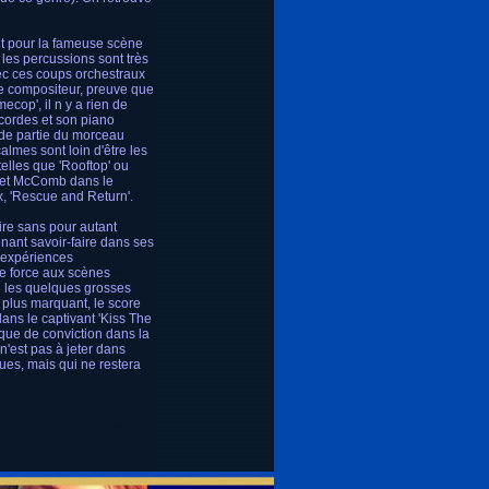
rit pour la fameuse scène
 les percussions sont très
vec ces coups orchestraux
 le compositeur, preuve que
cop', il n y a rien de
 cordes et son piano
nde partie du morceau
lmes sont loin d'être les
telles que 'Rooftop' ou
er et McComb dans le
x, 'Rescue and Return'.
ire sans pour autant
nant savoir-faire dans ses
s expériences
e force aux scènes
ré les quelques grosses
plus marquant, le score
dans le captivant 'Kiss The
nque de conviction dans la
'est pas à jeter dans
ues, mais qui ne restera