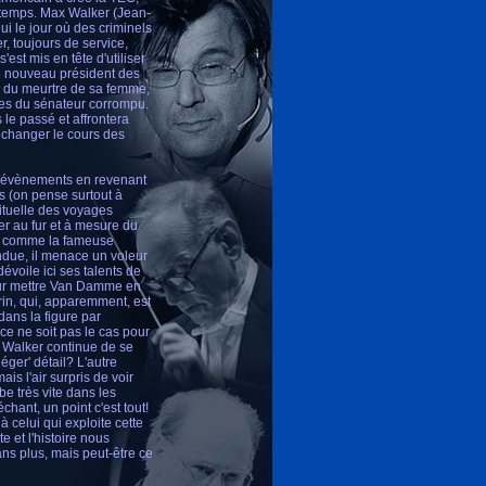
e temps. Max Walker (Jean-
i le jour où des criminels
, toujours de service,
st mis en tête d'utiliser
le nouveau président des
e du meurtre de sa femme,
res du sénateur corrompu.
le passé et affrontera
 changer le cours des
es évènements en revenant
s (on pense surtout à
bituelle des voyages
ier au fur et à mesure du
es comme la fameuse
ndue, il menace un voleur
voile ici ses talents de
pour mettre Van Damme en
rrin, qui, apparemment, est
dans la figure par
ce ne soit pas le cas pour
ai Walker continue de se
éger' détail? L'autre
s l'air surpris de voir
be très vite dans les
chant, un point c'est tout!
à celui qui exploite cette
te et l'histoire nous
ans plus, mais peut-être ce