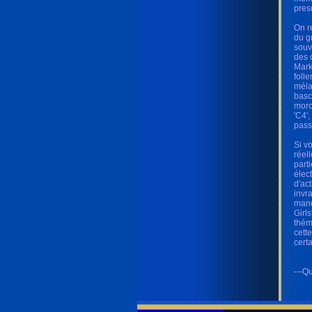
pres
On r
du g
souv
des 
Mark
foll
méla
basc
morc
'C4'
pass
Si v
réel
part
élec
d'ac
invr
manq
Girl
thém
cett
cert
---Qu