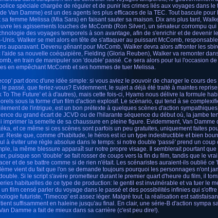
police spéciale chargée de réguler et de punir les crimes liés aux voyages dans l
de Van Damme) est un des agents les plus efficaces de la TEC. Tout bascule pour lu
t sa femme Melissa (Mia Sara) en faisant sauter sa maison. Dix ans plus tard, Walker
uvre les agissements louches de McComb (Ron Silver), un sénateur corrompu qui s'e
echnologie des voyages temporels à son avantage, afin de s'enrichir et de devenir 
s-Unis. Walker se met alors en tête de s'attaquer au puissant McComb, responsabl
ans auparavant. Devenu gênant pour McComb, Walker devra alors affronter les sbi
 l'aide sa nouvelle coéquipière, Fielding (Gloria Reuben), Walker va remonter dans 
mb, en train de manipuler son 'double' passé. Ce sera alors pour lui l'occasion de
es en empêchant McComb et ses hommes de tuer Melissa.
ecop' part donc d'une idée simple: si vous aviez le pouvoir de changer le cours d
 le passé, que feriez-vous? Evidemment, le sujet a déjà été traité à maintes reprise
k To The Future' et à d'autres), mais cette fois-ci, Hyams nous délivre la formule ha
orels sous la forme d'un film d'action explosif. Le scénario, qui tend à se complexif
ilement de l'intrigue, est un bon prétexte à quelques scènes d'action sympathiqu
ence du grand écart de JCVD ou de l'hilarante séquence du début où, la jambe te
ui imprimer la semelle de sa chaussure en pleine figure. Evidemment, Van Damme dé
téka, et ce même si ces scènes sont parfois un peu gratuites, uniquement faites 
ur. Reste que, comme d'habitude, le héros est ici un type indestructible et bien bou
eul à éviter une règle absolue dans le temps: si notre double 'passé' prend un coup 
ple, la même blessure apparaît sur notre propre visage. Il semblerait pourtant que 
er, puisque son 'double' se fait rosser de coups vers la fin du film, tandis que le vr
cer et de se battre comme si de rien n'était. Les scénaristes auraient-ils oublié ce 'l
lème vient du fait que l'on se demande toujours pourquoi les personnages n'ont jamai
double. Si le script s'avère prometteur durant le premier quart d'heure du film, il tom
eries habituelles de ce type de production: le gentil est invulnérable et va tuer le mé
un film censé parler du voyage dans le passé et des possibilités infinies qui s'offre 
ologie futuriste, 'Timecop' est assez léger. Malgré tout, la réalisation est satisfaisan
tient suffisamment en haleine jusqu'au final. En clair, une série-B d'action sympa s
Van Damme a fait de mieux dans sa carrière (c'est peu dire!).