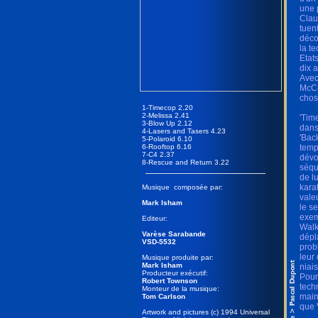
une 
Clau
tuen
déco
la t
Etat
dix 
Avec
McCo
chos
1-Timecop 2.20
2-Melissa 2.41
'Tim
3-Blow Up 2.12
dans
4-Lasers and Tasers 4.23
'Bac
5-Polaroid 6.10
6-Rooftop 6.16
temp
7-C4 2.37
dévo
8-Rescue and Return 3.22
séqu
de l
kara
Musique composée par:
vale
Mark Isham
le s
exem
Editeur:
Walk
Varèse Sarabande
dépla
VSD-5532
prob
leur 
Musique produite par:
Mark Isham
niais
Producteur exécutif:
Pour 
Robert Townson
techn
Monteur de la musique:
main
Tom Carlson
que 
Artwork and pictures (c) 1994 Universal