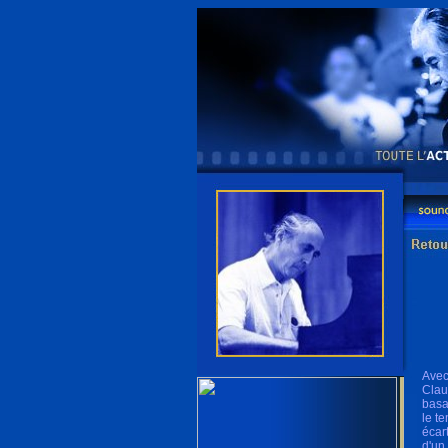
Avec
Clau
basa
le t
écar
d'un